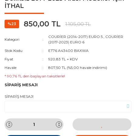
İTHAL
850,00 TL
1.105,00 TL
%23
COURİER (2014-2017) EURO 5
,
COURİER
Kategori
(2017-2023) EURO 6
Stok Kodu
ET76 A43400 BAXWA
Fiyat
920,83 TL + KDV
Havale
807,50 TL (%5,00 havale indirimi)
* 90,76 TL den başlayan taksitlerle!
SİPARİŞ MESAJI
SİPARİŞ MESAJI