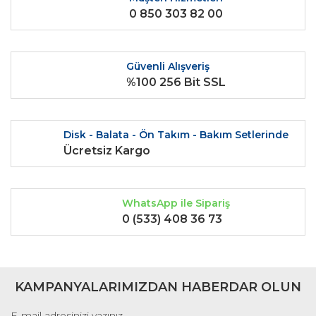
Yorum Yaz
0 850 303 82 00
Ürün resmi kalitesiz, bozuk veya görüntülenemiyor.
Ürün açıklamasında eksik bilgiler bulunuyor.
Ürün bilgilerinde hatalar bulunuyor.
Güvenli Alışveriş
Ürün fiyatı diğer sitelerden daha pahalı.
%100 256 Bit SSL
Bu ürüne benzer farklı alternatifler olmalı.
Disk - Balata - Ön Takım - Bakım Setlerinde
Ücretsiz Kargo
Gönder
WhatsApp ile Sipariş
0 (533) 408 36 73
KAMPANYALARIMIZDAN HABERDAR OLUN