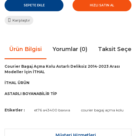
SEPETE EKLE
HIZLI SATIN AL
Karşılaştır
Ürün Bilgisi
Yorumlar (0)
Taksit Seçen
Courier Bagaj Açma Kolu Astarlı Deliksiz 2014-2023 Arası
Modeller İçin İTHAL
İTHAL ÜRÜN
ASTARLI BOYANABİLİR TİP
Bu ürünün fiyat bilgisi, resim, ürün açıklamalarında ve diğer
Etiketler :
et76 a43400 baxwa
courier bagaj açma kolu
konularda yetersiz gördüğünüz noktaları öneri formunu
Bu ürüne ilk yorumu siz yapın!
kullanarak tarafımıza iletebilirsiniz.
Görüş ve önerileriniz için teşekkür ederiz.
Müşteri Hizmetleri