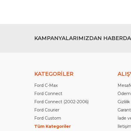
Bu ürüne benzer farklı alternatifler olmalı.
KAMPANYALARIMIZDAN HABERDA
KATEGORİLER
ALIŞ
Ford C-Max
Mesafe
Ford Connect
Ödeme
Ford Connect (2002-2006)
Gizlili
Ford Courier
Garanti
Ford Custom
İade v
Tüm Kategoriler
İletiş