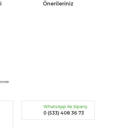
i
Önerileriniz
rak tarafımıza iletebilirsiniz.
nerede
WhatsApp ile Sipariş
0 (533) 408 36 73
-