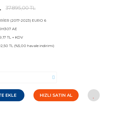
L
37.895,00 TL
İER (2017-2023) EURO 6
 9H307 AE
79,17 TL + KDV
92,50 TL (%5,00 havale indirimi)
TE EKLE
HIZLI SATIN AL