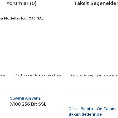
Yorumlar (0)
Taksit Seçenekler
ası Modeller İçin ORJİNAL
da ve diğer konularda yetersiz gördüğünüz noktaları öneri formunu kullana
rası
ford courier depo şamandırası
ford courier depo şamandırası 
Bu ürüne ilk yorumu siz yapın!
r.
Güvenli Alışveriş
Yorum Yaz
%100 256 Bit SSL
Disk - Balata - Ön Takım 
Bakım Setlerinde