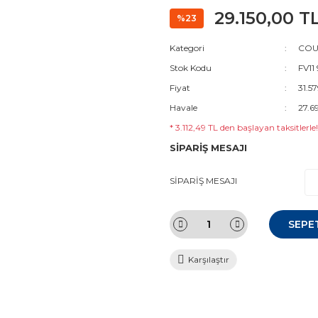
29.150,00 T
%23
Kategori
COUR
Stok Kodu
FV11
Fiyat
31.5
Havale
27.6
* 3.112,49 TL den başlayan taksitlerle!
SİPARİŞ MESAJI
SİPARİŞ MESAJI
SEPE
Karşılaştır