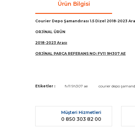
Ürün Bilgisi
Courier Depo Şamandırası 1.5 Dizel 2018-2023 Ar
ORJİNAL ÜRÜN
2018-2023 Arası
ORJİNAL PARÇA REFERANS NO:
FV11 9H307 AE
Bu ürünün fiyat bilgisi, resim, ürün açıklamaların
Etiketler :
fv11 9h307 ae
courier depo şamandı
Görüş ve önerileriniz için teşekkür ederiz.
Ürün resmi kalitesiz, bozuk veya görüntülenemiyo
Müşteri Hizmetleri
Ürün açıklamasında eksik bilgiler bulunuyor.
0 850 303 82 00
Ürün bilgilerinde hatalar bulunuyor.
Ürün fiyatı diğer sitelerden daha pahalı.