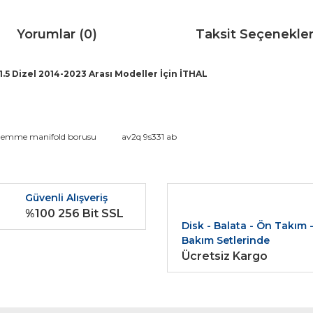
Yorumlar (0)
Taksit Seçenekler
5 Dizel 2014-2023 Arası Modeller İçin İTHAL
da ve diğer konularda yetersiz gördüğünüz noktaları öneri formunu kullana
r emme manifold borusu
av2q 9s331 ab
Bu ürüne ilk yorumu siz yapın!
r.
Güvenli Alışveriş
Yorum Yaz
%100 256 Bit SSL
Disk - Balata - Ön Takım 
Bakım Setlerinde
Ücretsiz Kargo