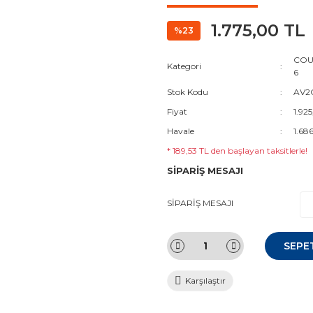
1.775,00 TL
%23
COUR
Kategori
6
Stok Kodu
AV2Q
Fiyat
1.92
Havale
1.68
* 189,53 TL den başlayan taksitlerle!
SİPARİŞ MESAJI
SİPARİŞ MESAJI
SEPE
Karşılaştır