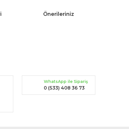
i
Önerileriniz
rak tarafımıza iletebilirsiniz.
WhatsApp ile Sipariş
0 (533) 408 36 73
-