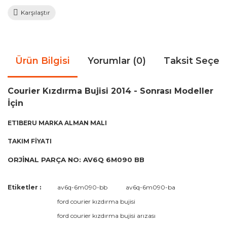
Karşılaştır
Ürün Bilgisi
Yorumlar (0)
Taksit Seçen
Courier Kızdırma Bujisi 2014 - Sonrası Modeller
İçin
ET1BERU MARKA ALMAN MALI
TAKIM FİYATI
ORJİNAL PARÇA NO: AV6Q 6M090 BB
Bu ürünün fiyat bilgisi, resim, ürün açıklamalarında ve diğer
Etiketler :
av6q-6m090-bb
av6q-6m090-ba
konularda yetersiz gördüğünüz noktaları öneri formunu
Bu ürüne ilk yorumu siz yapın!
ford courier kızdırma bujisi
kullanarak tarafımıza iletebilirsiniz.
Görüş ve önerileriniz için teşekkür ederiz.
ford courier kızdırma bujisi arızası