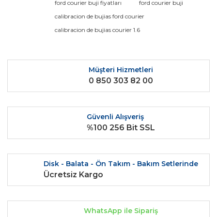
ford courier buji fiyatları
ford courier buji
Yorum Yaz
Ürün resmi kalitesiz, bozuk veya görüntülenemiyor.
calibracion de bujias ford courier
Ürün açıklamasında eksik bilgiler bulunuyor.
calibracion de bujias courier 1.6
Ürün bilgilerinde hatalar bulunuyor.
Ürün fiyatı diğer sitelerden daha pahalı.
Bu ürüne benzer farklı alternatifler olmalı.
Müşteri Hizmetleri
0 850 303 82 00
Güvenli Alışveriş
%100 256 Bit SSL
Gönder
Disk - Balata - Ön Takım - Bakım Setlerinde
Ücretsiz Kargo
WhatsApp ile Sipariş