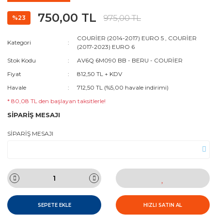
750,00 TL
975,00 TL
%23
COURİER (2014-2017) EURO 5
,
COURİER
Kategori
(2017-2023) EURO 6
Stok Kodu
AV6Q 6M090 BB - BERU - COURİER
Fiyat
812,50 TL + KDV
Havale
712,50 TL (%5,00 havale indirimi)
* 80,08 TL den başlayan taksitlerle!
SİPARİŞ MESAJI
SİPARİŞ MESAJI
SEPETE EKLE
HIZLI SATIN AL