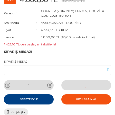
4.000,00 TL
5.200,00 TL
%23
COURİER (2014-2017) EURO 5
,
COURİER
Kategori
(2017-2023) EURO 6
Stok Kodu
AV6Q 9358 AB - COURİER
Fiyat
4.333,33 TL + KDV
Havale
3.800,00 TL (%5,00 havale indirimi)
* 427,10 TL den başlayan taksitlerle!
SİPARİŞ MESAJI
SİPARİŞ MESAJI
SEPETE EKLE
HIZLI SATIN AL
Karşılaştır