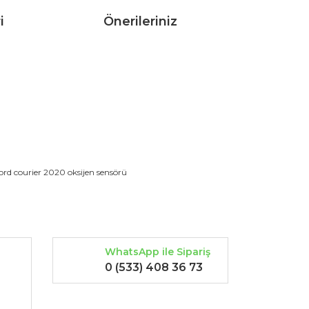
i
Önerileriniz
rak tarafımıza iletebilirsiniz.
ord courier 2020 oksijen sensörü
WhatsApp ile Sipariş
0 (533) 408 36 73
-