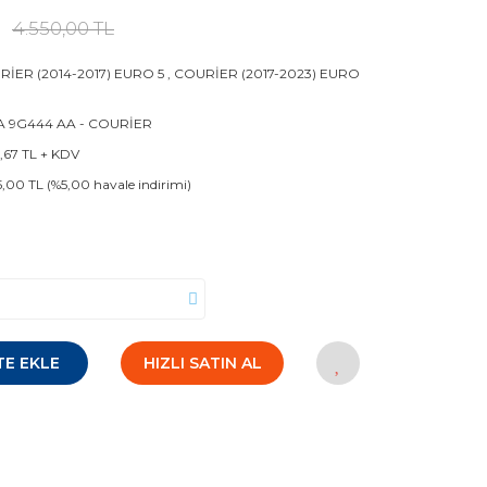
4.550,00 TL
İER (2014-2017) EURO 5
,
COURİER (2017-2023) EURO
A 9G444 AA - COURİER
1,67 TL + KDV
5,00 TL (%5,00 havale indirimi)
TE EKLE
HIZLI SATIN AL