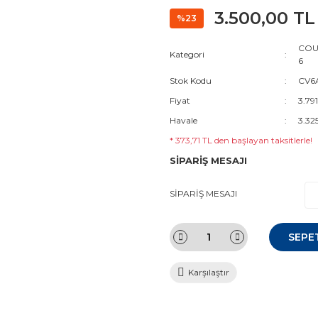
3.500,00 TL
%23
COUR
Kategori
6
Stok Kodu
CV6
Fiyat
3.79
Havale
3.32
* 373,71 TL den başlayan taksitlerle!
SİPARİŞ MESAJI
SİPARİŞ MESAJI
SEPE
Karşılaştır