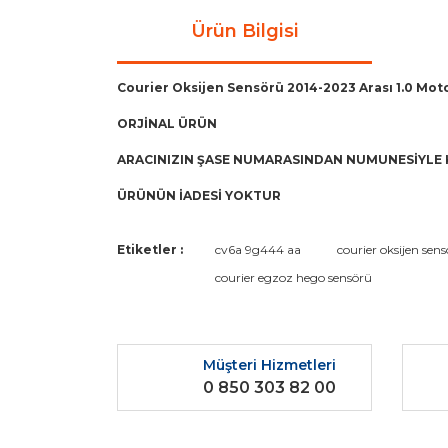
Ürün Bilgisi
Courier Oksijen Sensörü 2014-2023 Arası 1.0 Mot
ORJİNAL ÜRÜN
ARACINIZIN ŞASE NUMARASINDAN NUMUNESİYLE 
ÜRÜNÜN İADESİ YOKTUR
Bu ürünün fiyat bilgisi, resim, ürün açıklamaların
Etiketler :
cv6a 9g444 aa
courier oksijen sen
Görüş ve önerileriniz için teşekkür ederiz.
courier egzoz hego sensörü
Ürün resmi kalitesiz, bozuk veya görüntülenemiyo
Ürün açıklamasında eksik bilgiler bulunuyor.
Müşteri Hizmetleri
Ürün bilgilerinde hatalar bulunuyor.
0 850 303 82 00
Ürün fiyatı diğer sitelerden daha pahalı.
Bu ürüne benzer farklı alternatifler olmalı.