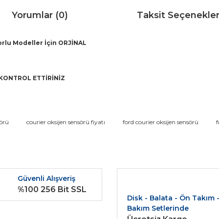
Yorumlar (0)
Taksit Seçenekler
orlu Modeller İçin ORJİNAL
KONTROL ETTİRİNİZ
da ve diğer konularda yetersiz gördüğünüz noktaları öneri formunu kullana
sörü
courier oksijen sensörü fiyatı
ford courier oksijen sensörü
f
Bu ürüne ilk yorumu siz yapın!
r.
Yorum Yaz
Güvenli Alışveriş
%100 256 Bit SSL
Disk - Balata - Ön Takım 
Bakım Setlerinde