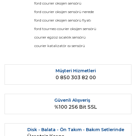
ford courier oksijen sensörü
Yorum Yaz
Ürün resmi kalitesiz, bozuk veya görüntülenemiyor.
ford courier oksijen sensörü nerede
Ürün açıklamasında eksik bilgiler bulunuyor.
ford courier oksijen sensörü fiyatı
Ürün bilgilerinde hatalar bulunuyor.
ford tourneo courier oksijen sensörü
Ürün fiyatı diğer sitelerden daha pahalı.
courier egzoz sıcaklık sensörü
Bu ürüne benzer farklı alternatifler olmalı.
courier katalizatör ısı sensörü
Müşteri Hizmetleri
0 850 303 82 00
Gönder
Güvenli Alışveriş
%100 256 Bit SSL
Disk - Balata - Ön Takım - Bakım Setlerinde