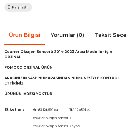
Karşılaştır
Ürün Bilgisi
Yorumlar (0)
Taksit Seçen
Courier Oksijen Sensörü 2014-2023 Arası Modeller İçin
ORJİNAL
FOMOCO ORJİNAL ÜRÜN
ARACINIZIN ŞASE NUMARASINDAN NUMUNESİYLE KONTROL
ETTİRİNİZ
ÜRÜNÜN İADESİ YOKTUR
Bu ürünün fiyat bilgisi, resim, ürün açıklamalarında ve diğer
Etiketler :
6m51 12b591 ea
f1b1 12b591 ea
konularda yetersiz gördüğünüz noktaları öneri formunu
Bu ürüne ilk yorumu siz yapın!
courier oksijen sensörü
kullanarak tarafımıza iletebilirsiniz.
Görüş ve önerileriniz için teşekkür ederiz.
courier oksijen sensörü fiyatı