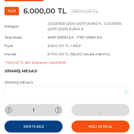
6.000,00 TL
7.800,00 TL
%23
COURİER (2014-2017) EURO 5
,
COURİER
Kategori
(2017-2023) EURO 6
Stok Kodu
6M51 12B591 EA - F1B1 12B591 EA
Fiyat
6.500,00 TL + KDV
Havale
5.700,00 TL (%5,00 havale indirimi)
* 640,65 TL den başlayan taksitlerle!
SİPARİŞ MESAJI
SİPARİŞ MESAJI
SEPETE EKLE
HIZLI SATIN AL