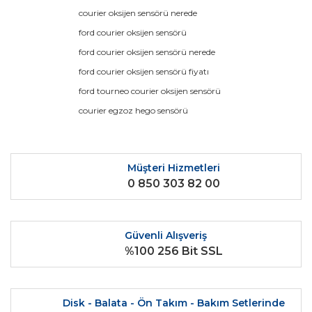
Görüş ve önerileriniz için teşekkür ederiz.
courier oksijen sensörü nerede
ford courier oksijen sensörü
Yorum Yaz
Ürün resmi kalitesiz, bozuk veya görüntülenemiyor.
ford courier oksijen sensörü nerede
Ürün açıklamasında eksik bilgiler bulunuyor.
ford courier oksijen sensörü fiyatı
Ürün bilgilerinde hatalar bulunuyor.
ford tourneo courier oksijen sensörü
Ürün fiyatı diğer sitelerden daha pahalı.
courier egzoz hego sensörü
Bu ürüne benzer farklı alternatifler olmalı.
Müşteri Hizmetleri
0 850 303 82 00
Gönder
Güvenli Alışveriş
%100 256 Bit SSL
Disk - Balata - Ön Takım - Bakım Setlerinde