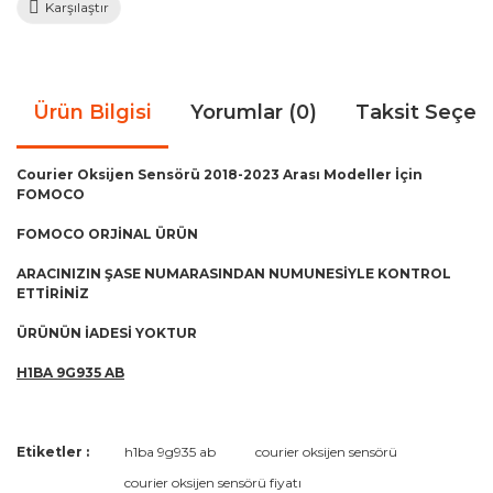
Karşılaştır
Ürün Bilgisi
Yorumlar (0)
Taksit Seçen
Courier Oksijen Sensörü 2018-2023 Arası Modeller İçin
FOMOCO
FOMOCO ORJİNAL ÜRÜN
ARACINIZIN ŞASE NUMARASINDAN NUMUNESİYLE KONTROL
ETTİRİNİZ
ÜRÜNÜN İADESİ YOKTUR
H1BA 9G935 AB
Bu ürünün fiyat bilgisi, resim, ürün açıklamalarında ve diğer
Etiketler :
h1ba 9g935 ab
courier oksijen sensörü
konularda yetersiz gördüğünüz noktaları öneri formunu
Bu ürüne ilk yorumu siz yapın!
courier oksijen sensörü fiyatı
kullanarak tarafımıza iletebilirsiniz.