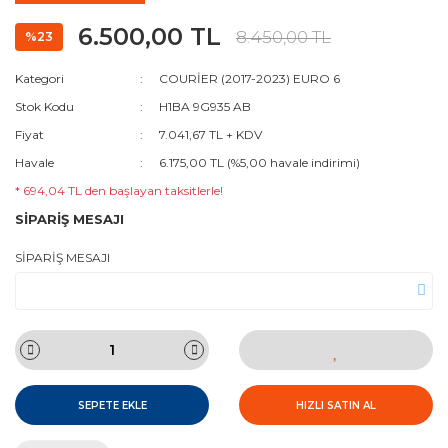
6.500,00 TL
8.450,00 TL
%23
Kategori
COURİER (2017-2023) EURO 6
Stok Kodu
H1BA 9G935 AB
Fiyat
7.041,67 TL + KDV
Havale
6.175,00 TL (%5,00 havale indirimi)
* 694,04 TL den başlayan taksitlerle!
SİPARİŞ MESAJI
SİPARİŞ MESAJI
SEPETE EKLE
HIZLI SATIN AL