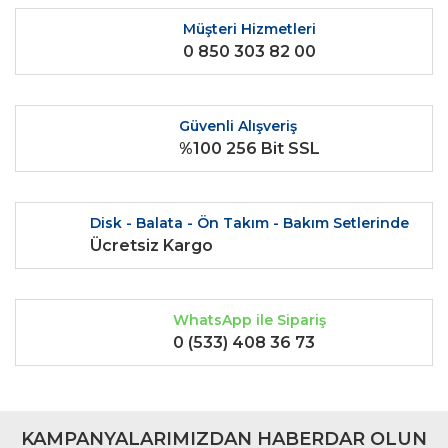
Ürün açıklamasında eksik bilgiler bulunuyor.
Müşteri Hizmetleri
0 850 303 82 00
Ürün bilgilerinde hatalar bulunuyor.
Ürün fiyatı diğer sitelerden daha pahalı.
Bu ürüne benzer farklı alternatifler olmalı.
Güvenli Alışveriş
%100 256 Bit SSL
Disk - Balata - Ön Takım - Bakım Setlerinde
Gönder
Ücretsiz Kargo
WhatsApp ile Sipariş
0 (533) 408 36 73
KAMPANYALARIMIZDAN HABERDAR OLUN