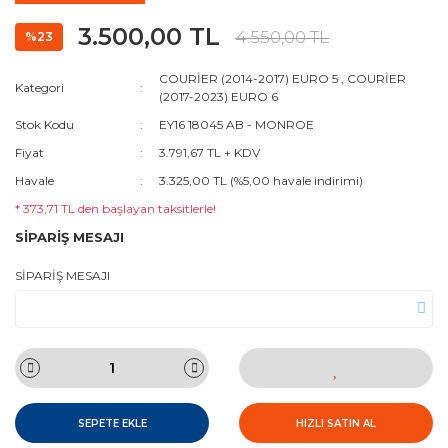
3.500,00 TL
4.550,00 TL
%23
COURİER (2014-2017) EURO 5
,
COURİER
Kategori
(2017-2023) EURO 6
Stok Kodu
EY16 18045 AB - MONROE
Fiyat
3.791,67 TL + KDV
Havale
3.325,00 TL (%5,00 havale indirimi)
* 373,71 TL den başlayan taksitlerle!
SİPARİŞ MESAJI
SİPARİŞ MESAJI
SEPETE EKLE
HIZLI SATIN AL