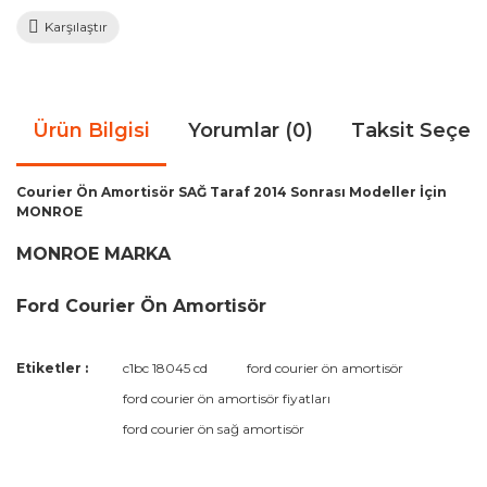
Karşılaştır
Ürün Bilgisi
Yorumlar (0)
Taksit Seçen
Courier Ön Amortisör SAĞ Taraf 2014 Sonrası Modeller İçin
MONROE
MONROE MARKA
Ford Courier Ön Amortisör
Bu ürünün fiyat bilgisi, resim, ürün açıklamalarında ve diğer
Etiketler :
c1bc 18045 cd
ford courier ön amortisör
konularda yetersiz gördüğünüz noktaları öneri formunu
Bu ürüne ilk yorumu siz yapın!
ford courier ön amortisör fiyatları
kullanarak tarafımıza iletebilirsiniz.
Görüş ve önerileriniz için teşekkür ederiz.
ford courier ön sağ amortisör
Yorum Yaz
Ürün resmi kalitesiz, bozuk veya görüntülenemiyor.