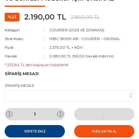
2.190,00 TL
2.850,00 TL
%23
Kategori
COURİER (2023 VE SONRASI)
Stok Kodu
H1BC 3K099 AB - COURİER - ORJİNAL
Fiyat
2.375,00 TL + KDV
Havale
2.080,50 TL (%5,00 havale indirimi)
* 233,84 TL den başlayan taksitlerle!
SİPARİŞ MESAJI
SİPARİŞ MESAJI
SEPETE EKLE
HIZLI SATIN AL