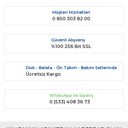
Yorum Yaz
Ürün resmi kalitesiz, bozuk veya görüntülenemiyor.
Müşteri Hizmetleri
0 850 303 82 00
Ürün açıklamasında eksik bilgiler bulunuyor.
Ürün bilgilerinde hatalar bulunuyor.
Ürün fiyatı diğer sitelerden daha pahalı.
Güvenli Alışveriş
Bu ürüne benzer farklı alternatifler olmalı.
%100 256 Bit SSL
Disk - Balata - Ön Takım - Bakım Setlerinde
Ücretsiz Kargo
Gönder
WhatsApp ile Sipariş
0 (533) 408 36 73