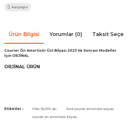
Karşılaştır
Ürün Bilgisi
Yorumlar (0)
Taksit Seçen
Courier Ön Amortisör Üst Bilyası 2023 Ve Sonrası Modeller
İçin ORJİNAL
ORJİNAL ÜRÜN
Bu ürünün fiyat bilgisi, resim, ürün açıklamalarında ve diğer
Etiketler :
h1bc 3k099 ab
ford courier amortisör bilyası
konularda yetersiz gördüğünüz noktaları öneri formunu
Bu ürüne ilk yorumu siz yapın!
courier ön amortisör bilyası
kullanarak tarafımıza iletebilirsiniz.
Görüş ve önerileriniz için teşekkür ederiz.