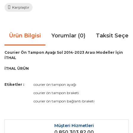
Karşılaştır
Ürün Bilgisi
Yorumlar (0)
Taksit Seçen
Courier Ön Tampon Ayağı Sol 2014-2023 Arası Modeller İçin
İTHAL
İTHAL ÜRÜN
Bu ürünün fiyat bilgisi, resim, ürün açıklamalarında ve diğer
Etiketler :
courier ön tampon ayağı
konularda yetersiz gördüğünüz noktaları öneri formunu
Bu ürüne ilk yorumu siz yapın!
courier ön tampon braketi
kullanarak tarafımıza iletebilirsiniz.
Görüş ve önerileriniz için teşekkür ederiz.
courier ön tampon bağlantı braketi
Yorum Yaz
Ürün resmi kalitesiz, bozuk veya görüntülenemiyor.
Ürün açıklamasında eksik bilgiler bulunuyor.
Müşteri Hizmetleri
0 850 303 82 00
Ürün bilgilerinde hatalar bulunuyor.