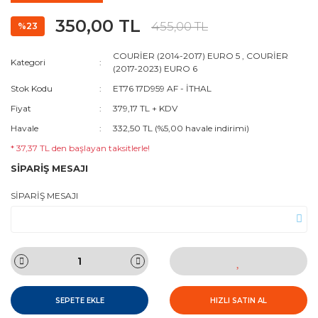
350,00 TL
455,00 TL
%23
COURİER (2014-2017) EURO 5
,
COURİER
Kategori
(2017-2023) EURO 6
Stok Kodu
ET76 17D959 AF - İTHAL
Fiyat
379,17 TL + KDV
Havale
332,50 TL (%5,00 havale indirimi)
* 37,37 TL den başlayan taksitlerle!
SİPARİŞ MESAJI
SİPARİŞ MESAJI
SEPETE EKLE
HIZLI SATIN AL