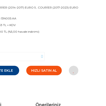
İER (2014-2017) EURO 5
,
COURİER (2017-2023) EURO
 13N005 AA
33 TL + KDV
00 TL (%5,00 havale indirimi)
TE EKLE
HIZLI SATIN AL
i
Önerileriniz