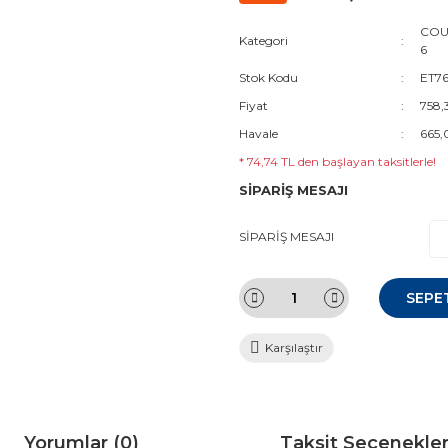
COUR
Kategori
6
Stok Kodu
ET76
Fiyat
758,
Havale
665,
* 74,74 TL den başlayan taksitlerle!
SİPARİŞ MESAJI
SİPARİŞ MESAJI
SEPE
Karşılaştır
Yorumlar (0)
Taksit Seçenekler