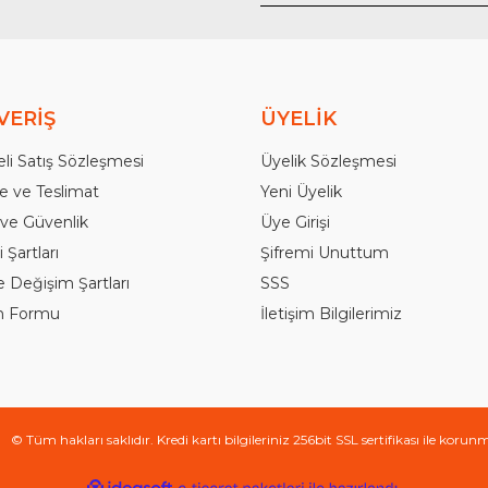
Gönder
VERİŞ
ÜYELİK
li Satış Sözleşmesi
Üyelik Sözleşmesi
 ve Teslimat
Yeni Üyelik
k ve Güvenlik
Üye Girişi
 Şartları
Şifremi Unuttum
e Değişim Şartları
SSS
im Formu
İletişim Bilgilerimiz
© Tüm hakları saklıdır. Kredi kartı bilgileriniz 256bit SSL sertifikası ile korun