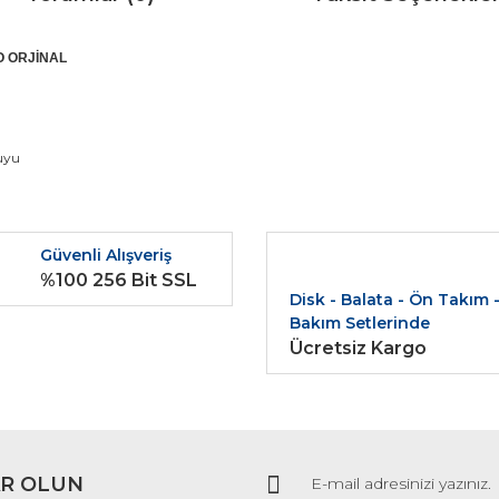
CO ORJİNAL
da ve diğer konularda yetersiz gördüğünüz noktaları öneri formunu kullana
duyu
Bu ürüne ilk yorumu siz yapın!
r.
Güvenli Alışveriş
Yorum Yaz
%100 256 Bit SSL
Disk - Balata - Ön Takım 
Bakım Setlerinde
Ücretsiz Kargo
R OLUN