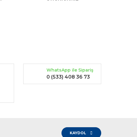
rak tarafımıza iletebilirsiniz.
WhatsApp ile Sipariş
0 (533) 408 36 73
-
KAYDOL