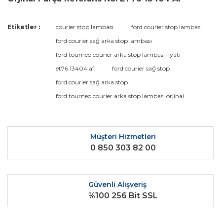
Bu ürünün fiyat bilgisi, resim, ürün açıklamalarında ve diğer
Etiketler :
courier stop lambası
ford courier stop lambası
konularda yetersiz gördüğünüz noktaları öneri formunu
Bu ürüne ilk yorumu siz yapın!
ford courier sağ arka stop lambası
kullanarak tarafımıza iletebilirsiniz.
Görüş ve önerileriniz için teşekkür ederiz.
ford tourneo courier arka stop lambası fiyatı
et76 13404 af
ford courier sağ stop
Yorum Yaz
Ürün resmi kalitesiz, bozuk veya görüntülenemiyor.
ford courier sağ arka stop
Ürün açıklamasında eksik bilgiler bulunuyor.
ford tourneo courier arka stop lambası orjinal
Ürün bilgilerinde hatalar bulunuyor.
Ürün fiyatı diğer sitelerden daha pahalı.
Bu ürüne benzer farklı alternatifler olmalı.
Müşteri Hizmetleri
0 850 303 82 00
Güvenli Alışveriş
%100 256 Bit SSL
Gönder