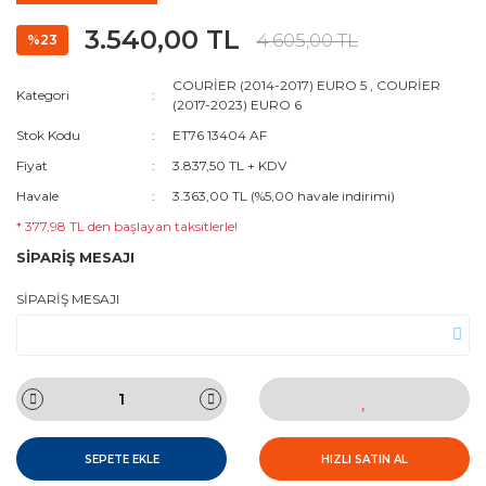
3.540,00 TL
4.605,00 TL
%23
COURİER (2014-2017) EURO 5
,
COURİER
Kategori
(2017-2023) EURO 6
Stok Kodu
ET76 13404 AF
Fiyat
3.837,50 TL + KDV
Havale
3.363,00 TL (%5,00 havale indirimi)
* 377,98 TL den başlayan taksitlerle!
SİPARİŞ MESAJI
SİPARİŞ MESAJI
SEPETE EKLE
HIZLI SATIN AL