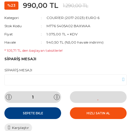
990,00 TL
1.290,00 TL
%23
Kategori
COURİER (2017-2023) EURO 6
Stok Kodu
MT76 S405A02 BAXWAA
Fiyat
1.075,00 TL + KDV
Havale
940,50 TL (%5,00 havale indirimi)
* 105,71 TL den başlayan taksitlerle!
SİPARİŞ MESAJI
SİPARİŞ MESAJI
SEPETE EKLE
HIZLI SATIN AL
Karşılaştır