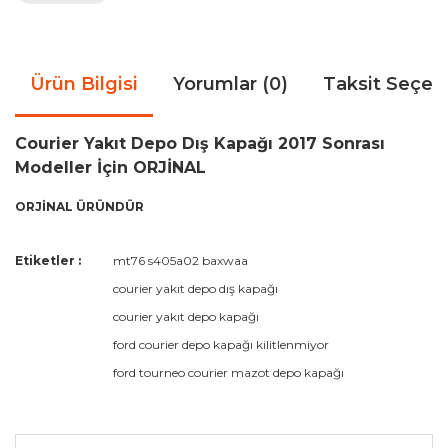
Ürün Bilgisi
Yorumlar (0)
Taksit Seçen
Courier Yakıt Depo Dış Kapağı 2017 Sonrası
Modeller İçin ORJİNAL
ORJİNAL ÜRÜNDÜR
Bu ürünün fiyat bilgisi, resim, ürün açıklamalarında ve diğer
Etiketler :
mt76 s405a02 baxwaa
konularda yetersiz gördüğünüz noktaları öneri formunu
Bu ürüne ilk yorumu siz yapın!
courier yakıt depo dış kapağı
kullanarak tarafımıza iletebilirsiniz.
Görüş ve önerileriniz için teşekkür ederiz.
courier yakıt depo kapağı
ford courier depo kapağı kilitlenmiyor
Yorum Yaz
Ürün resmi kalitesiz, bozuk veya görüntülenemiyor.
ford tourneo courier mazot depo kapağı
Ürün açıklamasında eksik bilgiler bulunuyor.
Ürün bilgilerinde hatalar bulunuyor.