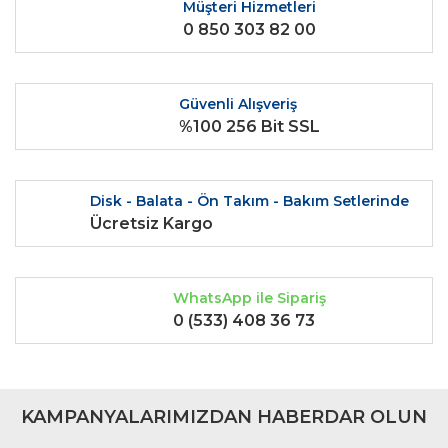
Ürün fiyatı diğer sitelerden daha pahalı.
Müşteri Hizmetleri
0 850 303 82 00
Bu ürüne benzer farklı alternatifler olmalı.
Güvenli Alışveriş
%100 256 Bit SSL
Gönder
Disk - Balata - Ön Takım - Bakım Setlerinde
Ücretsiz Kargo
WhatsApp ile Sipariş
0 (533) 408 36 73
KAMPANYALARIMIZDAN HABERDAR OLUN