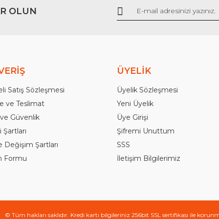
R OLUN
Gönder
VERİŞ
ÜYELİK
li Satış Sözleşmesi
Üyelik Sözleşmesi
 ve Teslimat
Yeni Üyelik
k ve Güvenlik
Üye Girişi
 Şartları
Şifremi Unuttum
e Değişim Şartları
SSS
im Formu
İletişim Bilgilerimiz
© Tüm hakları saklıdır. Kredi kartı bilgileriniz 256bit SSL sertifikası ile korun