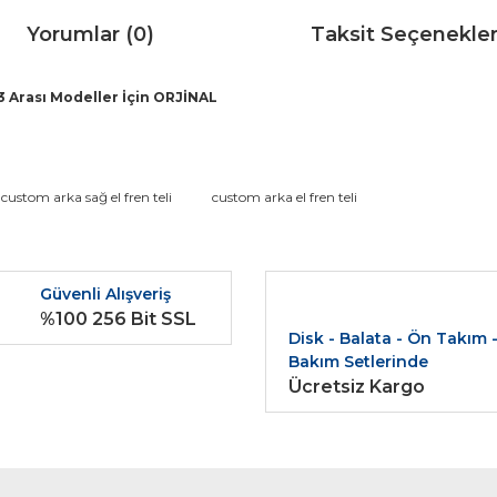
Yorumlar (0)
Taksit Seçenekler
3 Arası Modeller İçin ORJİNAL
da ve diğer konularda yetersiz gördüğünüz noktaları öneri formunu kullana
custom arka sağ el fren teli
custom arka el fren teli
Bu ürüne ilk yorumu siz yapın!
r.
Güvenli Alışveriş
Yorum Yaz
%100 256 Bit SSL
Disk - Balata - Ön Takım 
Bakım Setlerinde
Ücretsiz Kargo