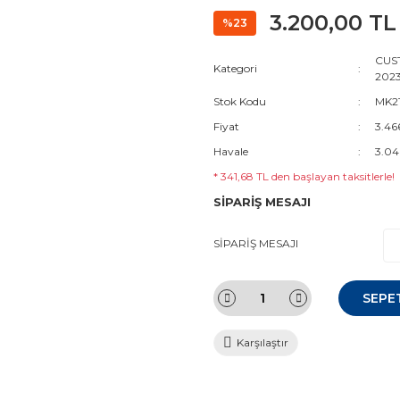
3.200,00 TL
%23
CUST
Kategori
2023
Stok Kodu
MK21
Fiyat
3.46
Havale
3.04
* 341,68 TL den başlayan taksitlerle!
SİPARİŞ MESAJI
SİPARİŞ MESAJI
SEPE
Karşılaştır