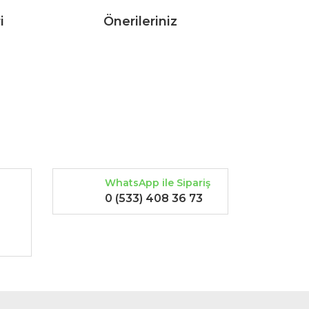
i
Önerileriniz
rak tarafımıza iletebilirsiniz.
WhatsApp ile Sipariş
0 (533) 408 36 73
-