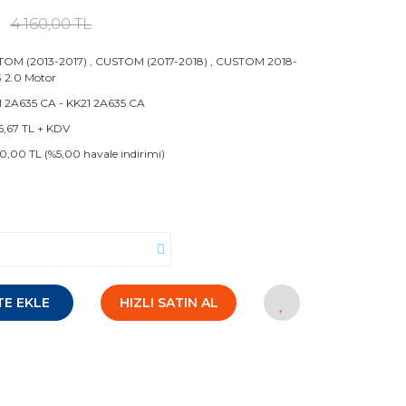
4.160,00 TL
OM (2013-2017)
,
CUSTOM (2017-2018)
,
CUSTOM 2018-
 2.0 Motor
 2A635 CA - KK21 2A635 CA
6,67 TL + KDV
0,00 TL (%5,00 havale indirimi)
TE EKLE
HIZLI SATIN AL