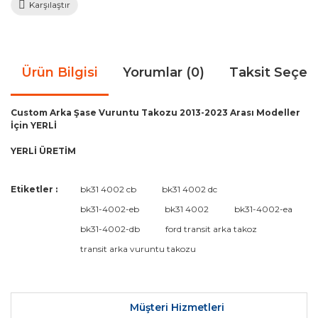
Karşılaştır
Ürün Bilgisi
Yorumlar (0)
Taksit Seçen
Custom Arka Şase Vuruntu Takozu 2013-2023 Arası Modeller
İçin YERLİ
YERLİ ÜRETİM
Bu ürünün fiyat bilgisi, resim, ürün açıklamalarında ve diğer
Etiketler :
bk31 4002 cb
bk31 4002 dc
konularda yetersiz gördüğünüz noktaları öneri formunu
Bu ürüne ilk yorumu siz yapın!
bk31-4002-eb
bk31 4002
bk31-4002-ea
kullanarak tarafımıza iletebilirsiniz.
Görüş ve önerileriniz için teşekkür ederiz.
bk31-4002-db
ford transit arka takoz
transit arka vuruntu takozu
Yorum Yaz
Ürün resmi kalitesiz, bozuk veya görüntülenemiyor.
Ürün açıklamasında eksik bilgiler bulunuyor.
Ürün bilgilerinde hatalar bulunuyor.
Müşteri Hizmetleri