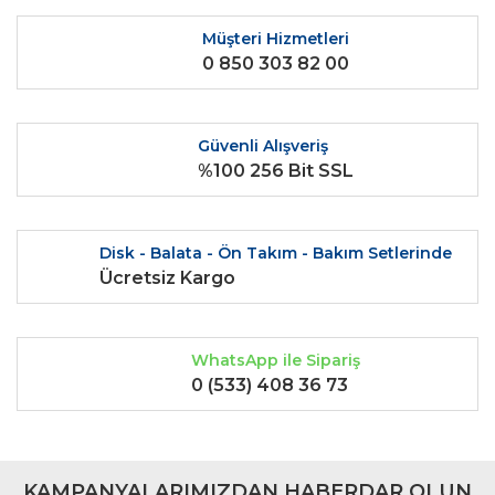
Ürün resmi kalitesiz, bozuk veya görüntülenemiyor.
Ürün açıklamasında eksik bilgiler bulunuyor.
Müşteri Hizmetleri
0 850 303 82 00
Ürün bilgilerinde hatalar bulunuyor.
Ürün fiyatı diğer sitelerden daha pahalı.
Bu ürüne benzer farklı alternatifler olmalı.
Güvenli Alışveriş
%100 256 Bit SSL
Disk - Balata - Ön Takım - Bakım Setlerinde
Gönder
Ücretsiz Kargo
WhatsApp ile Sipariş
0 (533) 408 36 73
KAMPANYALARIMIZDAN HABERDAR OLUN