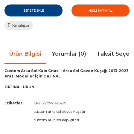
SEPETE EKLE
HIZLI SATIN AL
Karşılaştır
Ürün Bilgisi
Yorumlar (0)
Taksit Seçen
Custom Arka Sol Kapı Çıtası - Arka Sol Gövde Kuşağı 2013-2023
Arası Modeller İçin ORJİNAL
ORJİNAL ÜRÜN
Bu ürünün fiyat bilgisi, resim, ürün açıklamalarında ve diğer
Etiketler :
bk21 29077 ae5yz9
konularda yetersiz gördüğünüz noktaları öneri formunu
Bu ürüne ilk yorumu siz yapın!
custom arka sol gövde kuşağı
kullanarak tarafımıza iletebilirsiniz.
Görüş ve önerileriniz için teşekkür ederiz.
custom arka sol kapı çıtası
Yorum Yaz