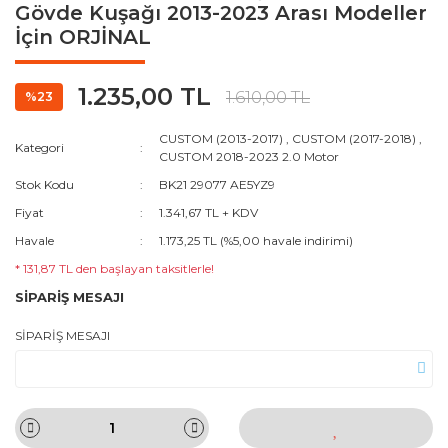
Gövde Kuşağı 2013-2023 Arası Modeller
İçin ORJİNAL
1.235,00 TL
1.610,00 TL
%23
CUSTOM (2013-2017)
,
CUSTOM (2017-2018)
,
Kategori
CUSTOM 2018-2023 2.0 Motor
Stok Kodu
BK21 29077 AE5YZ9
Fiyat
1.341,67 TL + KDV
Havale
1.173,25 TL (%5,00 havale indirimi)
* 131,87 TL den başlayan taksitlerle!
SİPARİŞ MESAJI
SİPARİŞ MESAJI