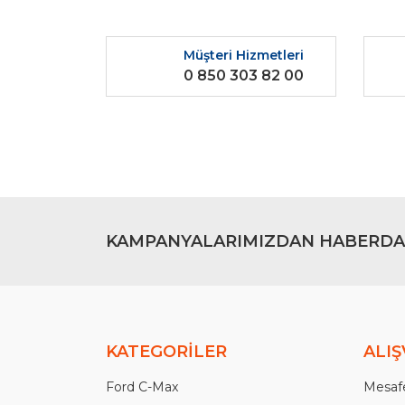
Ürün resmi kalitesiz, bozuk veya görüntülenemiyo
Ürün açıklamasında eksik bilgiler bulunuyor.
Müşteri Hizmetleri
Ürün bilgilerinde hatalar bulunuyor.
0 850 303 82 00
Ürün fiyatı diğer sitelerden daha pahalı.
Bu ürüne benzer farklı alternatifler olmalı.
KAMPANYALARIMIZDAN HABERDA
KATEGORİLER
ALIŞ
Ford C-Max
Mesafe