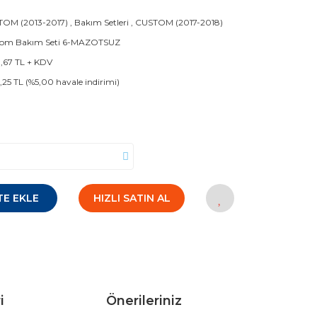
OM (2013-2017)
,
Bakım Setleri
,
CUSTOM (2017-2018)
tom Bakım Seti 6-MAZOTSUZ
1,67 TL + KDV
6,25 TL (%5,00 havale indirimi)
TE EKLE
HIZLI SATIN AL
i
Önerileriniz