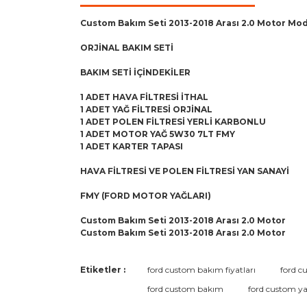
Custom Bakım Seti 2013-2018 Arası 2.0 Motor Mod
ORJİNAL BAKIM SETİ
BAKIM SETİ İÇİNDEKİLER
1 ADET HAVA FİLTRESİ İTHAL
1 ADET YAĞ FİLTRESİ ORJİNAL
1 ADET POLEN FİLTRESİ YERLİ KARBONLU
1 ADET MOTOR YAĞ 5W30 7LT FMY
1 ADET KARTER TAPASI
HAVA FİLTRESİ VE POLEN FİLTRESİ YAN SANAYİ
FMY (FORD MOTOR YAĞLARI)
Custom Bakım Seti 2013-2018 Arası 2.0 Motor
Custom Bakım Seti 2013-2018 Arası 2.0 Motor
Bu ürünün fiyat bilgisi, resim, ürün açıklamaların
Etiketler :
ford custom bakım fiyatları
ford c
Görüş ve önerileriniz için teşekkür ederiz.
ford custom bakım
ford custom ya