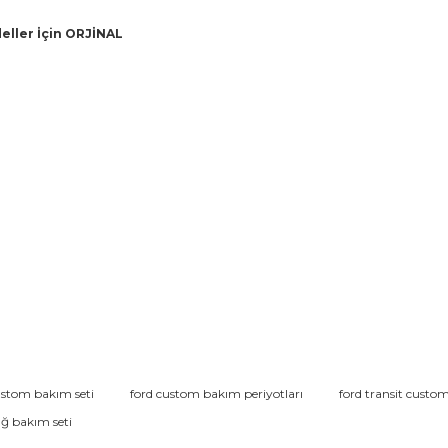
eller İçin ORJİNAL
da ve diğer konularda yetersiz gördüğünüz noktaları öneri formunu kullana
ustom bakım seti
ford custom bakım periyotları
ford transit cust
Bu ürüne ilk yorumu siz yapın!
ğ bakım seti