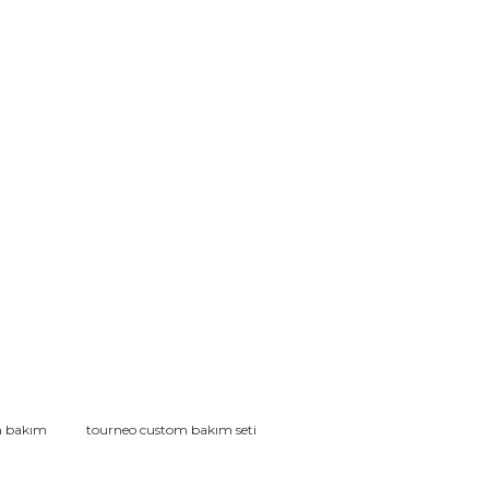
rak tarafımıza iletebilirsiniz.
om bakım
tourneo custom bakım seti