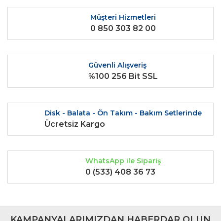
Ürün resmi kalitesiz, bozuk veya görüntülenemiyor.
Ürün açıklamasında eksik bilgiler bulunuyor.
Müşteri Hizmetleri
0 850 303 82 00
Ürün bilgilerinde hatalar bulunuyor.
Ürün fiyatı diğer sitelerden daha pahalı.
Bu ürüne benzer farklı alternatifler olmalı.
Güvenli Alışveriş
%100 256 Bit SSL
Disk - Balata - Ön Takım - Bakım Setlerinde
Gönder
Ücretsiz Kargo
WhatsApp ile Sipariş
0 (533) 408 36 73
KAMPANYALARIMIZDAN HABERDAR OLUN