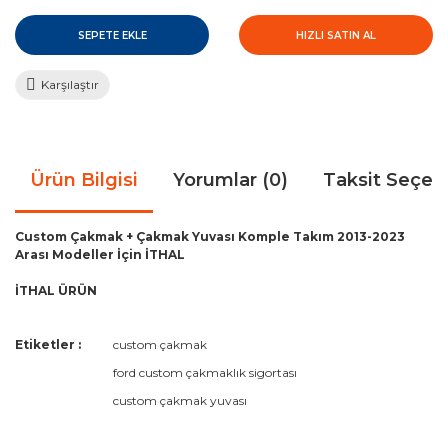
SEPETE EKLE
HIZLI SATIN AL
Karşılaştır
Ürün Bilgisi
Yorumlar (0)
Taksit Seçen
Custom Çakmak + Çakmak Yuvası Komple Takım 2013-2023
Arası Modeller İçin İTHAL
İTHAL ÜRÜN
Bu ürünün fiyat bilgisi, resim, ürün açıklamalarında ve diğer
Etiketler :
custom çakmak
konularda yetersiz gördüğünüz noktaları öneri formunu
Bu ürüne ilk yorumu siz yapın!
ford custom çakmaklık sigortası
kullanarak tarafımıza iletebilirsiniz.
Görüş ve önerileriniz için teşekkür ederiz.
custom çakmak yuvası
Yorum Yaz