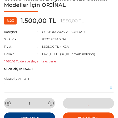
Modeller İçin ORJİNAL
1.500,00 TL
1.950,00 TL
%23
Kategori
CUSTOM 2023 VE SONRASI
Stok Kodu
PZ3T 9E740 BA
Fiyat
1.625,00 TL + KDV
Havale
1.425,00 TL (%5,00 havale indirimi)
* 160,16 TL den başlayan taksitlerle!
SİPARİŞ MESAJI
SİPARİŞ MESAJI
SEPETE EKLE
HIZLI SATIN AL