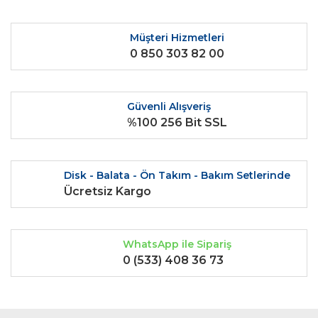
Yorum Yaz
Ürün resmi kalitesiz, bozuk veya görüntülenemiyor.
Ürün açıklamasında eksik bilgiler bulunuyor.
Müşteri Hizmetleri
0 850 303 82 00
Ürün bilgilerinde hatalar bulunuyor.
Ürün fiyatı diğer sitelerden daha pahalı.
Bu ürüne benzer farklı alternatifler olmalı.
Güvenli Alışveriş
%100 256 Bit SSL
Disk - Balata - Ön Takım - Bakım Setlerinde
Gönder
Ücretsiz Kargo
WhatsApp ile Sipariş
0 (533) 408 36 73