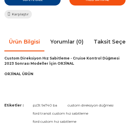
Karşılaştır
Ürün Bilgisi
Yorumlar (0)
Taksit Seçen
Custom Direksiyon Hız Sabitleme - Cruise Kontrol Düğmesi
2023 Sonrası Modeller İçin ORJİNAL
ORJİNAL ÜRÜN
Bu ürünün fiyat bilgisi, resim, ürün açıklamalarında ve diğer
Etiketler :
pz3t 9e740 ba
custom direksiyon düğmesi
konularda yetersiz gördüğünüz noktaları öneri formunu
Bu ürüne ilk yorumu siz yapın!
ford transit custom hız sabitleme
kullanarak tarafımıza iletebilirsiniz.
Görüş ve önerileriniz için teşekkür ederiz.
ford custom hız sabitleme