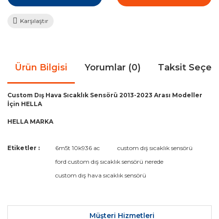
Karşılaştır
Ürün Bilgisi
Yorumlar (0)
Taksit Seçen
Custom Dış Hava Sıcaklık Sensörü 2013-2023 Arası Modeller
İçin HELLA
HELLA MARKA
Bu ürünün fiyat bilgisi, resim, ürün açıklamalarında ve diğer
Etiketler :
6m5t 10k936 ac
custom dış sıcaklık sensörü
konularda yetersiz gördüğünüz noktaları öneri formunu
Bu ürüne ilk yorumu siz yapın!
ford custom dış sıcaklık sensörü nerede
kullanarak tarafımıza iletebilirsiniz.
Görüş ve önerileriniz için teşekkür ederiz.
custom dış hava sıcaklık sensörü
Yorum Yaz
Ürün resmi kalitesiz, bozuk veya görüntülenemiyor.
Ürün açıklamasında eksik bilgiler bulunuyor.
Müşteri Hizmetleri