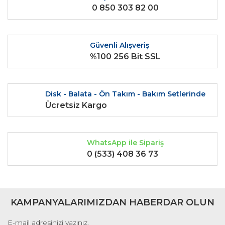
0 850 303 82 00
Ürün bilgilerinde hatalar bulunuyor.
Ürün fiyatı diğer sitelerden daha pahalı.
Bu ürüne benzer farklı alternatifler olmalı.
Güvenli Alışveriş
%100 256 Bit SSL
Disk - Balata - Ön Takım - Bakım Setlerinde
Gönder
Ücretsiz Kargo
WhatsApp ile Sipariş
0 (533) 408 36 73
KAMPANYALARIMIZDAN HABERDAR OLUN