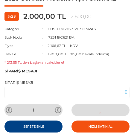
2.000,00 TL
2.600,00 TL
%23
Kategori
CUSTOM 2023 VE SONRASI
Stok Kodu
PZ31 19C621 BA
Fiyat
2.166,67 TL + KDV
Havale
1.900,00 TL (%5,00 havale indirimi)
* 213,55 TL den başlayan taksitlerle!
SİPARİŞ MESAJI
SİPARİŞ MESAJI
SEPETE EKLE
HIZLI SATIN AL