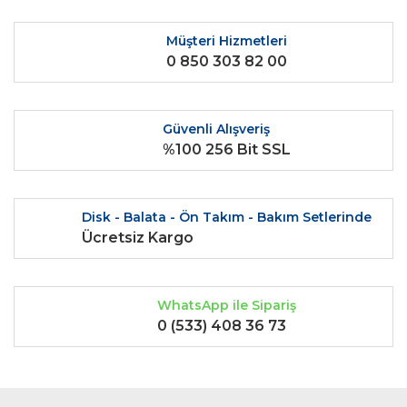
Ürün açıklamasında eksik bilgiler bulunuyor.
Ürün bilgilerinde hatalar bulunuyor.
Müşteri Hizmetleri
0 850 303 82 00
Ürün fiyatı diğer sitelerden daha pahalı.
Bu ürüne benzer farklı alternatifler olmalı.
Güvenli Alışveriş
%100 256 Bit SSL
Gönder
Disk - Balata - Ön Takım - Bakım Setlerinde
Ücretsiz Kargo
WhatsApp ile Sipariş
0 (533) 408 36 73