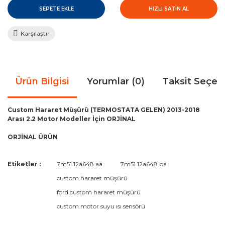
SEPETE EKLE
HIZLI SATIN AL
Karşılaştır
Ürün Bilgisi
Yorumlar (0)
Taksit Seçen
Custom Hararet Müşürü (TERMOSTATA GELEN) 2013-2018
Arası 2.2 Motor Modeller İçin ORJİNAL
ORJİNAL ÜRÜN
Bu ürünün fiyat bilgisi, resim, ürün açıklamalarında ve diğer
Etiketler :
7m51 12a648 aa
7m51 12a648 ba
konularda yetersiz gördüğünüz noktaları öneri formunu
Bu ürüne ilk yorumu siz yapın!
custom hararet müşürü
kullanarak tarafımıza iletebilirsiniz.
Görüş ve önerileriniz için teşekkür ederiz.
ford custom hararet müşürü
custom motor suyu ısı sensörü
Yorum Yaz
Ürün resmi kalitesiz, bozuk veya görüntülenemiyor.