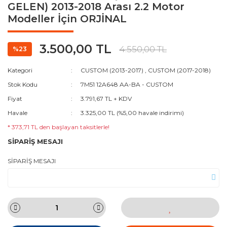
GELEN) 2013-2018 Arası 2.2 Motor
Modeller İçin ORJİNAL
3.500,00 TL
4.550,00 TL
%23
Kategori
CUSTOM (2013-2017)
,
CUSTOM (2017-2018)
Stok Kodu
7M51 12A648 AA-BA - CUSTOM
Fiyat
3.791,67 TL + KDV
Havale
3.325,00 TL (%5,00 havale indirimi)
* 373,71 TL den başlayan taksitlerle!
SİPARİŞ MESAJI
SİPARİŞ MESAJI