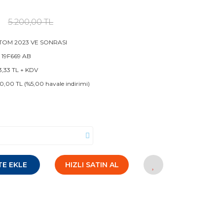
L
5.200,00 TL
TOM 2023 VE SONRASI
 19F669 AB
3,33 TL + KDV
0,00 TL (%5,00 havale indirimi)
TE EKLE
HIZLI SATIN AL