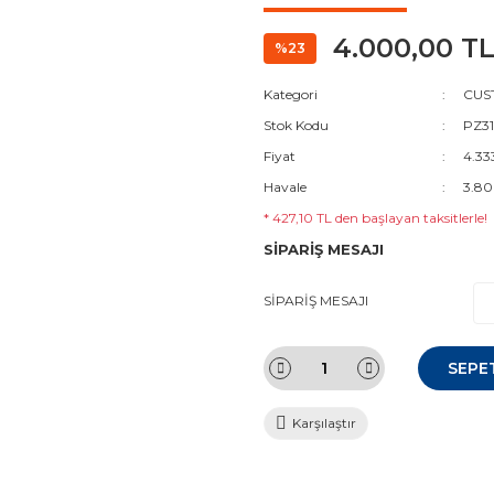
4.000,00 T
%23
Kategori
CUS
Stok Kodu
PZ31
Fiyat
4.33
Havale
3.80
* 427,10 TL den başlayan taksitlerle!
SİPARİŞ MESAJI
SİPARİŞ MESAJI
SEPE
Karşılaştır