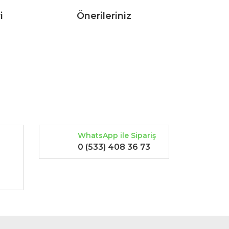
i
Önerileriniz
rak tarafımıza iletebilirsiniz.
WhatsApp ile Sipariş
0 (533) 408 36 73
-