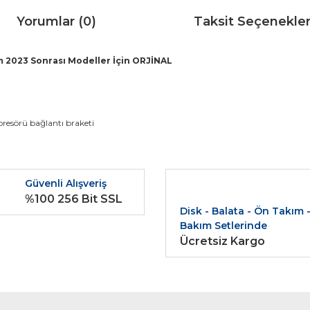
Yorumlar (0)
Taksit Seçenekler
 2023 Sonrası Modeller İçin ORJİNAL
da ve diğer konularda yetersiz gördüğünüz noktaları öneri formunu kullana
esörü bağlantı braketi
Bu ürüne ilk yorumu siz yapın!
r.
Güvenli Alışveriş
Yorum Yaz
%100 256 Bit SSL
Disk - Balata - Ön Takım 
Bakım Setlerinde
Ücretsiz Kargo