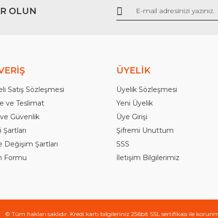
R OLUN
Gönder
VERİŞ
ÜYELİK
li Satış Sözleşmesi
Üyelik Sözleşmesi
 ve Teslimat
Yeni Üyelik
k ve Güvenlik
Üye Girişi
 Şartları
Şifremi Unuttum
e Değişim Şartları
SSS
im Formu
İletişim Bilgilerimiz
© Tüm hakları saklıdır. Kredi kartı bilgileriniz 256bit SSL sertifikası ile korun