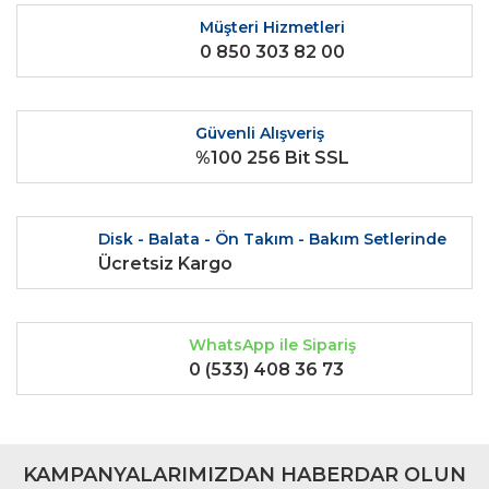
Yorum Yaz
Ürün resmi kalitesiz, bozuk veya görüntülenemiyor.
Müşteri Hizmetleri
0 850 303 82 00
Ürün açıklamasında eksik bilgiler bulunuyor.
Ürün bilgilerinde hatalar bulunuyor.
Ürün fiyatı diğer sitelerden daha pahalı.
Güvenli Alışveriş
Bu ürüne benzer farklı alternatifler olmalı.
%100 256 Bit SSL
Disk - Balata - Ön Takım - Bakım Setlerinde
Ücretsiz Kargo
Gönder
WhatsApp ile Sipariş
0 (533) 408 36 73
KAMPANYALARIMIZDAN HABERDAR OLUN