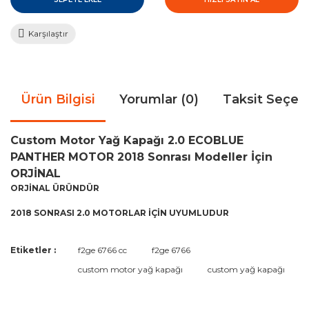
Karşılaştır
Ürün Bilgisi
Yorumlar (0)
Taksit Seçen
Custom Motor Yağ Kapağı 2.0 ECOBLUE
PANTHER MOTOR 2018 Sonrası Modeller İçin
ORJİNAL
ORJİNAL ÜRÜNDÜR
2018 SONRASI 2.0 MOTORLAR İÇİN UYUMLUDUR
Bu ürünün fiyat bilgisi, resim, ürün açıklamalarında ve diğer
Etiketler :
f2ge 6766 cc
f2ge 6766
konularda yetersiz gördüğünüz noktaları öneri formunu
Bu ürüne ilk yorumu siz yapın!
custom motor yağ kapağı
custom yağ kapağı
kullanarak tarafımıza iletebilirsiniz.
Görüş ve önerileriniz için teşekkür ederiz.