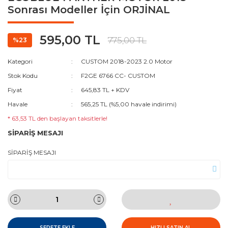
Sonrası Modeller İçin ORJİNAL
595,00 TL
775,00 TL
%23
Kategori
CUSTOM 2018-2023 2.0 Motor
Stok Kodu
F2GE 6766 CC- CUSTOM
Fiyat
645,83 TL + KDV
Havale
565,25 TL (%5,00 havale indirimi)
* 63,53 TL den başlayan taksitlerle!
SİPARİŞ MESAJI
SİPARİŞ MESAJI
SEPETE EKLE
HIZLI SATIN AL