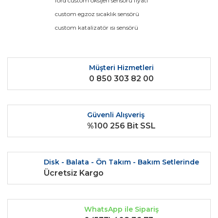
ford custom oksijen sensörü fiyatı
custom egzoz sıcaklık sensörü
Yorum Yaz
Ürün resmi kalitesiz, bozuk veya görüntülenemiyor.
custom katalizatör ısı sensörü
Ürün açıklamasında eksik bilgiler bulunuyor.
Ürün bilgilerinde hatalar bulunuyor.
Ürün fiyatı diğer sitelerden daha pahalı.
Müşteri Hizmetleri
0 850 303 82 00
Bu ürüne benzer farklı alternatifler olmalı.
Güvenli Alışveriş
%100 256 Bit SSL
Gönder
Disk - Balata - Ön Takım - Bakım Setlerinde
Ücretsiz Kargo
WhatsApp ile Sipariş