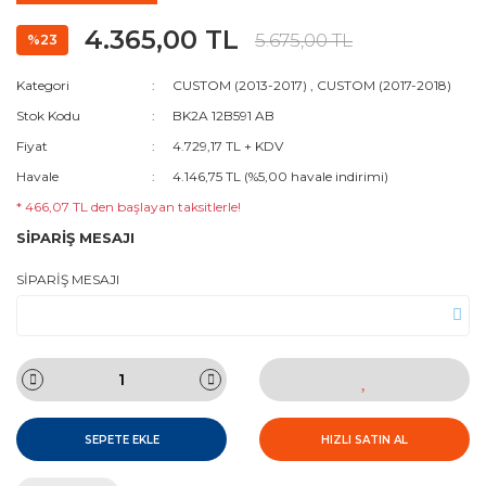
4.365,00 TL
5.675,00 TL
%23
Kategori
CUSTOM (2013-2017)
,
CUSTOM (2017-2018)
Stok Kodu
BK2A 12B591 AB
Fiyat
4.729,17 TL + KDV
Havale
4.146,75 TL (%5,00 havale indirimi)
* 466,07 TL den başlayan taksitlerle!
SİPARİŞ MESAJI
SİPARİŞ MESAJI
SEPETE EKLE
HIZLI SATIN AL