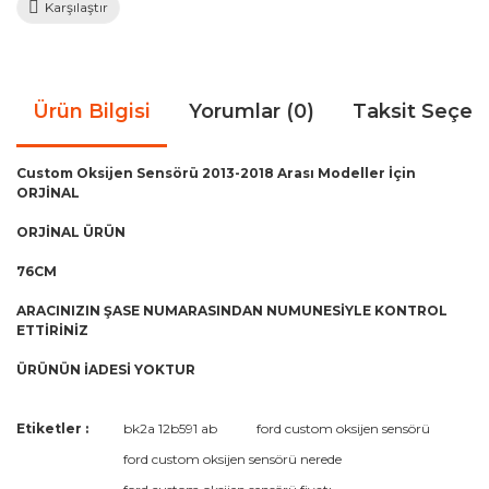
Karşılaştır
Ürün Bilgisi
Yorumlar (0)
Taksit Seçen
Custom Oksijen Sensörü 2013-2018 Arası Modeller İçin
ORJİNAL
ORJİNAL ÜRÜN
76CM
ARACINIZIN ŞASE NUMARASINDAN NUMUNESİYLE KONTROL
ETTİRİNİZ
ÜRÜNÜN İADESİ YOKTUR
Bu ürünün fiyat bilgisi, resim, ürün açıklamalarında ve diğer
Etiketler :
bk2a 12b591 ab
ford custom oksijen sensörü
konularda yetersiz gördüğünüz noktaları öneri formunu
Bu ürüne ilk yorumu siz yapın!
ford custom oksijen sensörü nerede
kullanarak tarafımıza iletebilirsiniz.
Görüş ve önerileriniz için teşekkür ederiz.