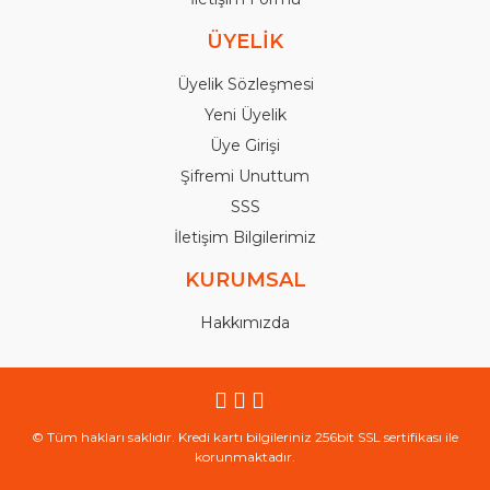
ÜYELİK
Üyelik Sözleşmesi
Yeni Üyelik
Üye Girişi
Şifremi Unuttum
SSS
İletişim Bilgilerimiz
KURUMSAL
Hakkımızda
© Tüm hakları saklıdır. Kredi kartı bilgileriniz 256bit SSL sertifikası ile
korunmaktadır.