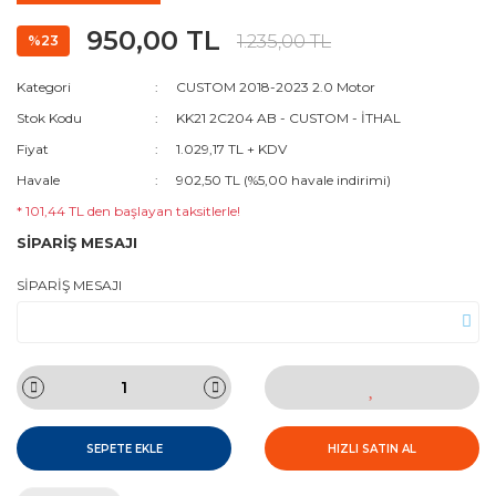
950,00 TL
1.235,00 TL
%23
Kategori
CUSTOM 2018-2023 2.0 Motor
Stok Kodu
KK21 2C204 AB - CUSTOM - İTHAL
Fiyat
1.029,17 TL + KDV
Havale
902,50 TL (%5,00 havale indirimi)
* 101,44 TL den başlayan taksitlerle!
SİPARİŞ MESAJI
SİPARİŞ MESAJI
SEPETE EKLE
HIZLI SATIN AL