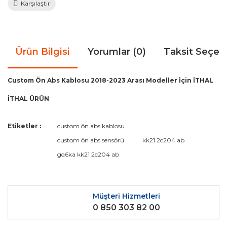
Karşılaştır
Ürün Bilgisi
Yorumlar (0)
Taksit Seçen
Custom Ön Abs Kablosu 2018-2023 Arası Modeller İçin İTHAL
İTHAL ÜRÜN
Bu ürünün fiyat bilgisi, resim, ürün açıklamalarında ve diğer
Etiketler :
custom ön abs kablosu
konularda yetersiz gördüğünüz noktaları öneri formunu
Bu ürüne ilk yorumu siz yapın!
custom ön abs sensörü
kk21 2c204 ab
kullanarak tarafımıza iletebilirsiniz.
Görüş ve önerileriniz için teşekkür ederiz.
gq6ka kk21 2c204 ab
Yorum Yaz
Ürün resmi kalitesiz, bozuk veya görüntülenemiyor.
Ürün açıklamasında eksik bilgiler bulunuyor.
Müşteri Hizmetleri
0 850 303 82 00
Ürün bilgilerinde hatalar bulunuyor.
Ürün fiyatı diğer sitelerden daha pahalı.