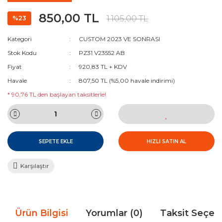
850,00 TL
1.105,00 TL
%23
Kategori
CUSTOM 2023 VE SONRASI
Stok Kodu
PZ31 V23552 AB
Fiyat
920,83 TL + KDV
Havale
807,50 TL (%5,00 havale indirimi)
* 90,76 TL den başlayan taksitlerle!
SEPETE EKLE
HIZLI SATIN AL
Karşılaştır
Ürün Bilgisi
Yorumlar (0)
Taksit Seçen