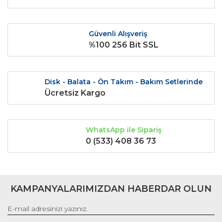
Ürün bilgilerinde hatalar bulunuyor.
Ürün fiyatı diğer sitelerden daha pahalı.
Güvenli Alışveriş
Bu ürüne benzer farklı alternatifler olmalı.
%100 256 Bit SSL
Disk - Balata - Ön Takım - Bakım Setlerinde
Ücretsiz Kargo
Gönder
WhatsApp ile Sipariş
0 (533) 408 36 73
KAMPANYALARIMIZDAN HABERDAR OLUN