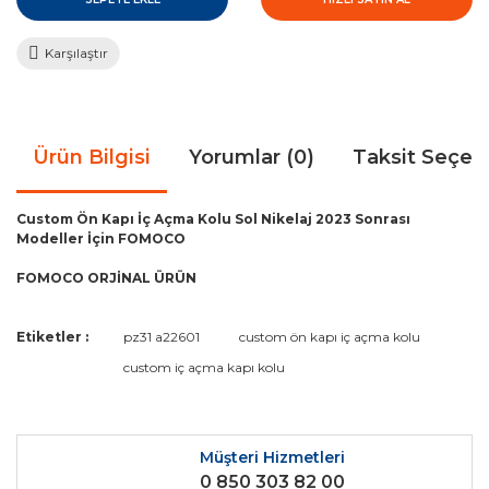
Karşılaştır
Ürün Bilgisi
Yorumlar (0)
Taksit Seçen
Custom Ön Kapı İç Açma Kolu Sol Nikelaj 2023 Sonrası
Modeller İçin FOMOCO
FOMOCO ORJİNAL ÜRÜN
Bu ürünün fiyat bilgisi, resim, ürün açıklamalarında ve diğer
Etiketler :
pz31 a22601
custom ön kapı iç açma kolu
konularda yetersiz gördüğünüz noktaları öneri formunu
Bu ürüne ilk yorumu siz yapın!
custom iç açma kapı kolu
kullanarak tarafımıza iletebilirsiniz.
Görüş ve önerileriniz için teşekkür ederiz.
Yorum Yaz
Ürün resmi kalitesiz, bozuk veya görüntülenemiyor.
Müşteri Hizmetleri
0 850 303 82 00
Ürün açıklamasında eksik bilgiler bulunuyor.