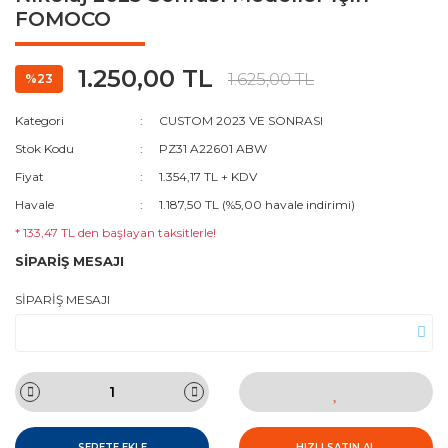
FOMOCO
1.250,00 TL
1.625,00 TL
%23
Kategori
CUSTOM 2023 VE SONRASI
Stok Kodu
PZ31 A22601 ABW
Fiyat
1.354,17 TL + KDV
Havale
1.187,50 TL (%5,00 havale indirimi)
* 133,47 TL den başlayan taksitlerle!
SİPARİŞ MESAJI
SİPARİŞ MESAJI
SEPETE EKLE
HIZLI SATIN AL