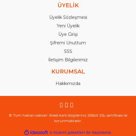
ÜYELİK
Üyelik Sözleşmesi
Yeni Üyelik
Üye Girişi
Şifremi Unuttum
SSS
İletişim Bilgilerimiz
KURUMSAL
Hakkımızda
© Tüm hakları saklıdır. Kredi kartı bilgileriniz 256bit SSL sertifikası ile
korunmaktadır.
ile
ideasoft
e-