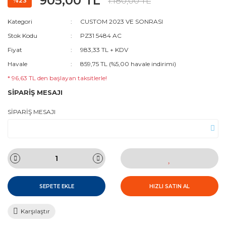
905,00 TL
1.180,00 TL
%23
Kategori
CUSTOM 2023 VE SONRASI
Stok Kodu
PZ31 5484 AC
Fiyat
983,33 TL + KDV
Havale
859,75 TL (%5,00 havale indirimi)
* 96,63 TL den başlayan taksitlerle!
SİPARİŞ MESAJI
SİPARİŞ MESAJI
SEPETE EKLE
HIZLI SATIN AL
Karşılaştır