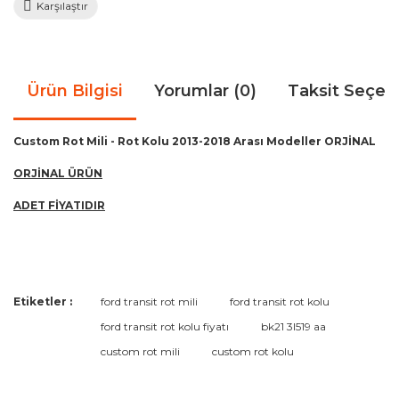
Karşılaştır
Ürün Bilgisi
Yorumlar (0)
Taksit Seçen
Custom Rot Mili - Rot Kolu 2013-2018 Arası Modeller ORJİNAL
ORJİNAL ÜRÜN
ADET FİYATIDIR
Bu ürünün fiyat bilgisi, resim, ürün açıklamalarında ve diğer
Etiketler :
ford transit rot mili
ford transit rot kolu
konularda yetersiz gördüğünüz noktaları öneri formunu
Bu ürüne ilk yorumu siz yapın!
ford transit rot kolu fiyatı
bk21 3l519 aa
kullanarak tarafımıza iletebilirsiniz.
Görüş ve önerileriniz için teşekkür ederiz.
custom rot mili
custom rot kolu
Yorum Yaz
Ürün resmi kalitesiz, bozuk veya görüntülenemiyor.