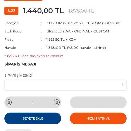
1.440,00 TL
1.875,00 TL
%23
Kategori
CUSTOM (2013-2017)
,
CUSTOM (2017-2018)
Stok Kodu
BK21 3L519 AA - ORJİNAL - CUSTOM
Fiyat
1.562,50 TL + KDV
Havale
1.368,00 TL (%5,00 havale indirimi)
* 153,76 TL den başlayan taksitlerle!
SİPARİŞ MESAJI
SİPARİŞ MESAJI
SEPETE EKLE
HIZLI SATIN AL