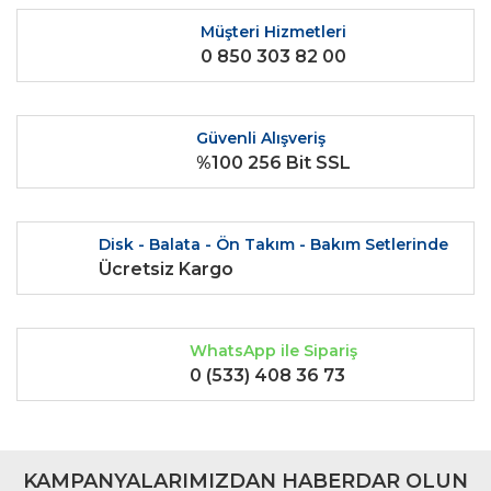
Ürün açıklamasında eksik bilgiler bulunuyor.
Müşteri Hizmetleri
0 850 303 82 00
Ürün bilgilerinde hatalar bulunuyor.
Ürün fiyatı diğer sitelerden daha pahalı.
Bu ürüne benzer farklı alternatifler olmalı.
Güvenli Alışveriş
%100 256 Bit SSL
Disk - Balata - Ön Takım - Bakım Setlerinde
Gönder
Ücretsiz Kargo
WhatsApp ile Sipariş
0 (533) 408 36 73
KAMPANYALARIMIZDAN HABERDAR OLUN