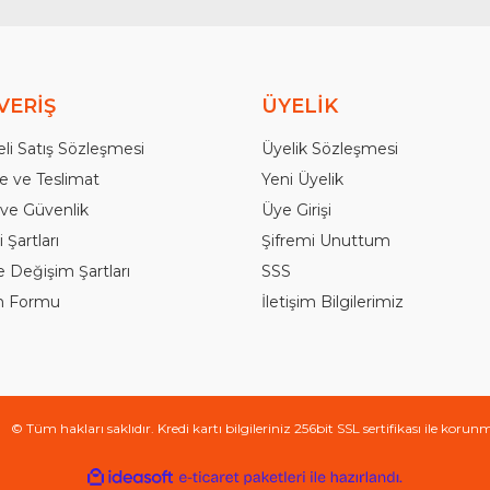
VERİŞ
ÜYELİK
li Satış Sözleşmesi
Üyelik Sözleşmesi
 ve Teslimat
Yeni Üyelik
k ve Güvenlik
Üye Girişi
 Şartları
Şifremi Unuttum
e Değişim Şartları
SSS
im Formu
İletişim Bilgilerimiz
© Tüm hakları saklıdır. Kredi kartı bilgileriniz 256bit SSL sertifikası ile korun
ile
ideasoft
e-