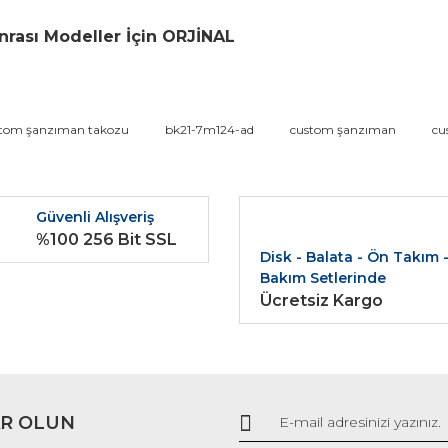
rası Modeller İçin ORJİNAL
da ve diğer konularda yetersiz gördüğünüz noktaları öneri formunu kullana
stom şanzıman takozu
bk21-7m124-ad
custom şanzıman
cu
Bu ürüne ilk yorumu siz yapın!
r.
Güvenli Alışveriş
Yorum Yaz
%100 256 Bit SSL
Disk - Balata - Ön Takım 
Bakım Setlerinde
Ücretsiz Kargo
R OLUN
Gönder