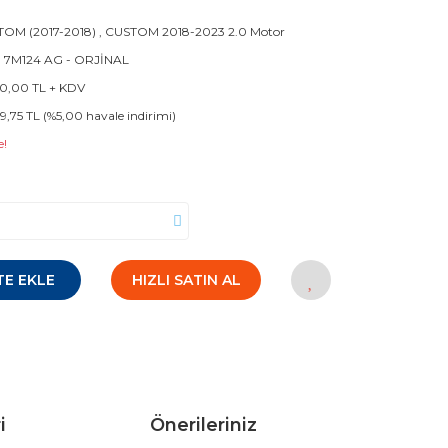
OM (2017-2018)
,
CUSTOM 2018-2023 2.0 Motor
 7M124 AG - ORJİNAL
50,00 TL + KDV
59,75 TL (%5,00 havale indirimi)
e!
TE EKLE
HIZLI SATIN AL
i
Önerileriniz