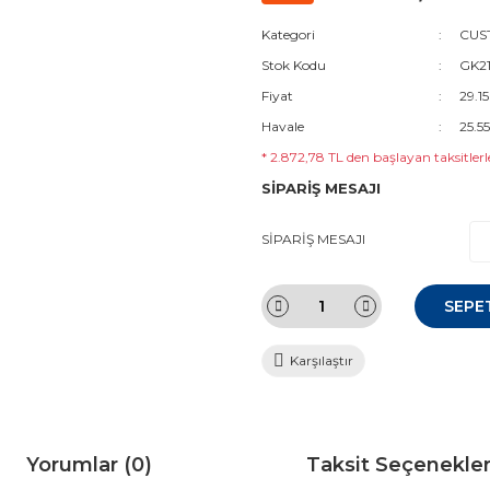
Kategori
CUST
Stok Kodu
GK21
Fiyat
29.1
Havale
25.5
* 2.872,78 TL den başlayan taksitlerl
SİPARİŞ MESAJI
SİPARİŞ MESAJI
SEPE
Karşılaştır
Yorumlar (0)
Taksit Seçenekler