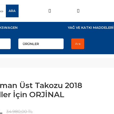
ARA
KSWAGEN
YAĞ VE KATKI MADDELERİ
Ara
man Üst Takozu 2018
ler İçin ORJİNAL
L
34.980,00 TL