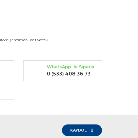
rak tarafımıza iletebilirsiniz.
stom şanzıman üst takozu
WhatsApp ile Sipariş
0 (533) 408 36 73
-
KAYDOL