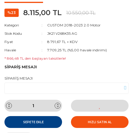
8.115,00 TL
10.550,00 TL
%23
Kategori
CUSTOM 2018-2023 2.0 Motor
Stok Kodu
JK21 V268K35 AG
Fiyat
8.791,67 TL + KDV
Havale
7.709,25 TL (%5,00 havale indirimi)
* 866,48 TL den başlayan taksitlerle!
SİPARİŞ MESAJI
SİPARİŞ MESAJI
SEPETE EKLE
HIZLI SATIN AL