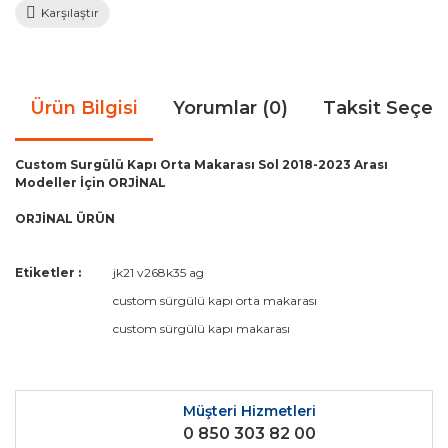
Karşılaştır
Ürün Bilgisi
Yorumlar (0)
Taksit Seçen
Custom Surgülü Kapı Orta Makarası Sol 2018-2023 Arası
Modeller İçin ORJİNAL
ORJİNAL ÜRÜN
Bu ürünün fiyat bilgisi, resim, ürün açıklamalarında ve diğer
Etiketler :
jk21 v268k35 ag
konularda yetersiz gördüğünüz noktaları öneri formunu
Bu ürüne ilk yorumu siz yapın!
custom sürgülü kapı orta makarası
kullanarak tarafımıza iletebilirsiniz.
Görüş ve önerileriniz için teşekkür ederiz.
custom sürgülü kapı makarası
Yorum Yaz
Ürün resmi kalitesiz, bozuk veya görüntülenemiyor.
Ürün açıklamasında eksik bilgiler bulunuyor.
Müşteri Hizmetleri
0 850 303 82 00
Ürün bilgilerinde hatalar bulunuyor.