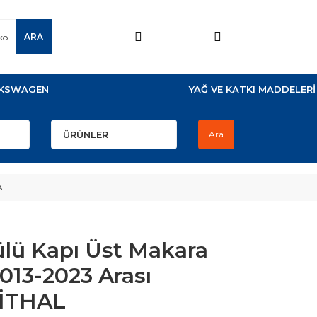
ARA
KSWAGEN
YAĞ VE KATKI MADDELERİ
Ara
AL
lü Kapı Üst Makara
013-2023 Arası
 İTHAL