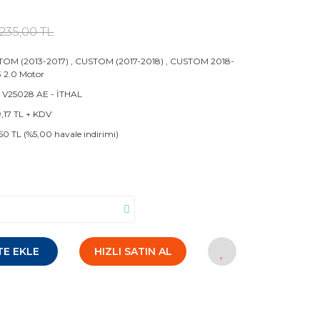
.235,00 TL
OM (2013-2017)
,
CUSTOM (2017-2018)
,
CUSTOM 2018-
 2.0 Motor
 V25028 AE - İTHAL
9,17 TL + KDV
50 TL (%5,00 havale indirimi)
TE EKLE
HIZLI SATIN AL