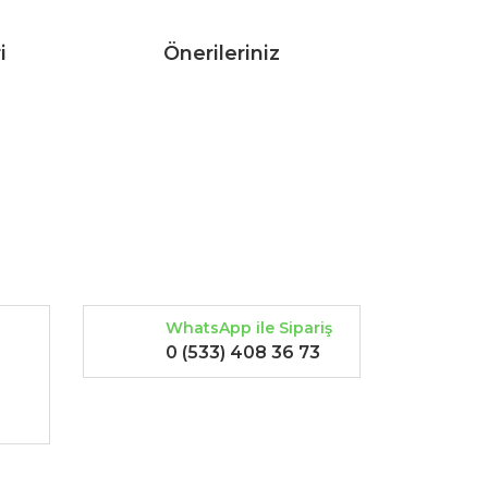
i
Önerileriniz
rak tarafımıza iletebilirsiniz.
WhatsApp ile Sipariş
0 (533) 408 36 73
-