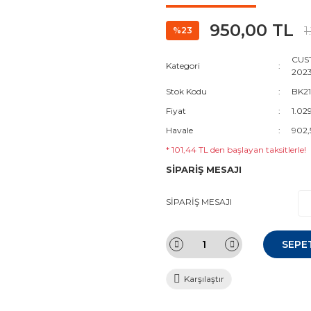
950,00 TL
1
%23
CUST
Kategori
2023
Stok Kodu
BK21
Fiyat
1.02
Havale
902,
* 101,44 TL den başlayan taksitlerle!
SİPARİŞ MESAJI
SİPARİŞ MESAJI
SEPE
Karşılaştır