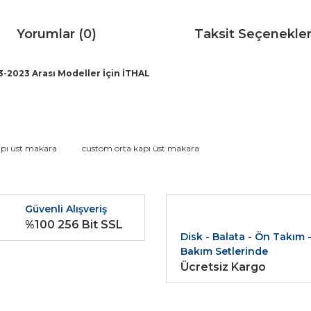
Yorumlar (0)
Taksit Seçenekler
-2023 Arası Modeller İçin İTHAL
da ve diğer konularda yetersiz gördüğünüz noktaları öneri formunu kullana
pı üst makara
custom orta kapı üst makara
Bu ürüne ilk yorumu siz yapın!
r.
Güvenli Alışveriş
Yorum Yaz
%100 256 Bit SSL
Disk - Balata - Ön Takım 
Bakım Setlerinde
Ücretsiz Kargo