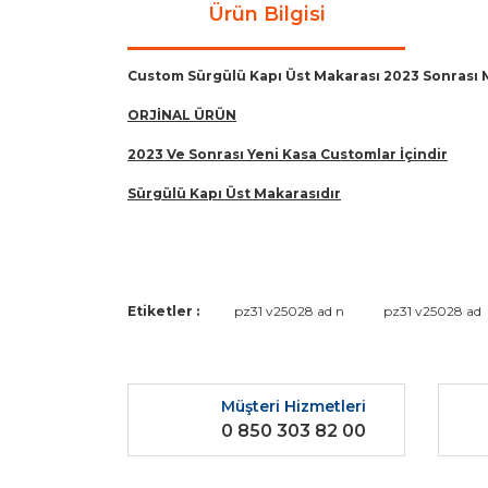
Ürün Bilgisi
Custom Sürgülü Kapı Üst Makarası 2023 Sonrası 
ORJİNAL ÜRÜN
2023 Ve Sonrası Yeni Kasa Customlar İçindir
Sürgülü Kapı Üst Makarasıdır
Bu ürünün fiyat bilgisi, resim, ürün açıklamaların
Etiketler :
pz31 v25028 ad n
pz31 v25028 ad
Görüş ve önerileriniz için teşekkür ederiz.
Ürün resmi kalitesiz, bozuk veya görüntülenemiyo
Müşteri Hizmetleri
Ürün açıklamasında eksik bilgiler bulunuyor.
0 850 303 82 00
Ürün bilgilerinde hatalar bulunuyor.
Ürün fiyatı diğer sitelerden daha pahalı.