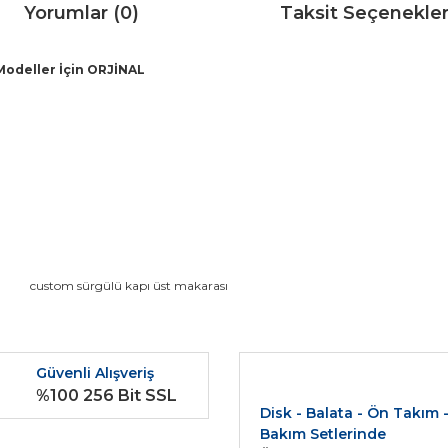
Yorumlar (0)
Taksit Seçenekler
Modeller İçin ORJİNAL
da ve diğer konularda yetersiz gördüğünüz noktaları öneri formunu kullana
custom sürgülü kapı üst makarası
Bu ürüne ilk yorumu siz yapın!
r.
Güvenli Alışveriş
Yorum Yaz
%100 256 Bit SSL
Disk - Balata - Ön Takım 
Bakım Setlerinde