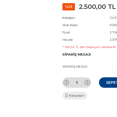
2.500,00 TL
%23
Kategori
CUS
Stok Kodu
PZ31
Fiyat
2.70
Havale
2.37
* 266,94 TL den başlayan taksitlerle!
SİPARİŞ MESAJI
SİPARİŞ MESAJI
SEPE
Karşılaştır