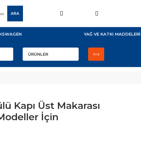
ARA
KSWAGEN
YAĞ VE KATKI MADDELERİ
Ara
lü Kapı Üst Makarası
Modeller İçin