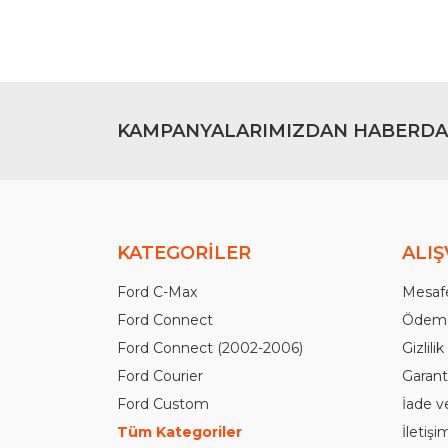
Bu ürüne benzer farklı alternatifler olmalı.
KAMPANYALARIMIZDAN HABERDA
KATEGORİLER
ALIŞ
Ford C-Max
Mesafe
Ford Connect
Ödeme
Ford Connect (2002-2006)
Gizlili
Ford Courier
Garanti
Ford Custom
İade v
Tüm Kategoriler
İletiş