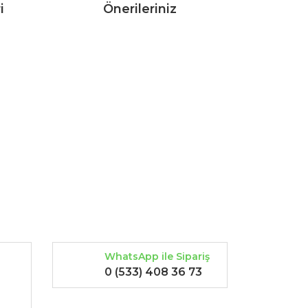
i
Önerileriniz
rak tarafımıza iletebilirsiniz.
WhatsApp ile Sipariş
0 (533) 408 36 73
-