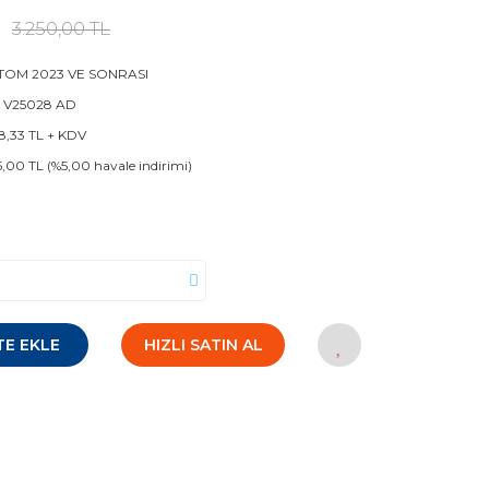
3.250,00 TL
TOM 2023 VE SONRASI
 V25028 AD
8,33 TL + KDV
5,00 TL (%5,00 havale indirimi)
TE EKLE
HIZLI SATIN AL