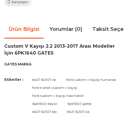
Karşılaştır
Ürün Bilgisi
Yorumlar (0)
Taksit Seçen
Custom V Kayışı 2.2 2013-2017 Arası Modeller
İçin 6PK1640 GATES
GATES MARKA
Bu ürünün fiyat bilgisi, resim, ürün açıklamalarında ve diğer
Etiketler :
bk21-6c301-cb
ford custom v kayışı numarası
konularda yetersiz gördüğünüz noktaları öneri formunu
Bu ürüne ilk yorumu siz yapın!
ford transit custom v kayışı
kullanarak tarafımıza iletebilirsiniz.
Görüş ve önerileriniz için teşekkür ederiz.
ford custom v kayışı nasıl takılır
6pk1640 dayco
6pk1640 gates
Yorum Yaz
Ürün resmi kalitesiz, bozuk veya görüntülenemiyor.
bk21-6c301-bb
bk21 6c301 aa
Ürün açıklamasında eksik bilgiler bulunuyor.
Ürün bilgilerinde hatalar bulunuyor.