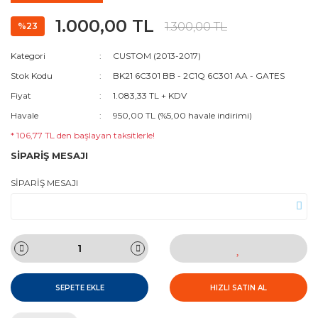
1.000,00 TL
1.300,00 TL
%23
Kategori
CUSTOM (2013-2017)
Stok Kodu
BK21 6C301 BB - 2C1Q 6C301 AA - GATES
Fiyat
1.083,33 TL + KDV
Havale
950,00 TL (%5,00 havale indirimi)
* 106,77 TL den başlayan taksitlerle!
SİPARİŞ MESAJI
SİPARİŞ MESAJI
SEPETE EKLE
HIZLI SATIN AL