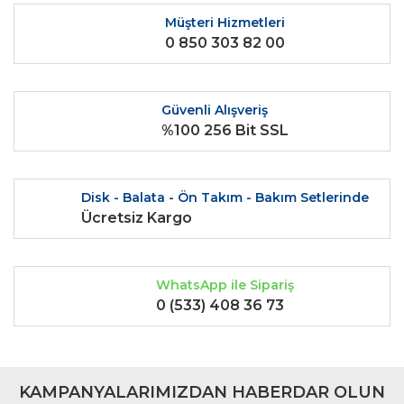
Ürün fiyatı diğer sitelerden daha pahalı.
Müşteri Hizmetleri
0 850 303 82 00
Bu ürüne benzer farklı alternatifler olmalı.
Güvenli Alışveriş
%100 256 Bit SSL
Gönder
Disk - Balata - Ön Takım - Bakım Setlerinde
Ücretsiz Kargo
WhatsApp ile Sipariş
0 (533) 408 36 73
KAMPANYALARIMIZDAN HABERDAR OLUN