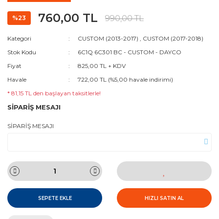
760,00 TL
990,00 TL
%23
Kategori
CUSTOM (2013-2017)
,
CUSTOM (2017-2018)
Stok Kodu
6C1Q 6C301 BC - CUSTOM - DAYCO
Fiyat
825,00 TL + KDV
Havale
722,00 TL (%5,00 havale indirimi)
* 81,15 TL den başlayan taksitlerle!
SİPARİŞ MESAJI
SİPARİŞ MESAJI
SEPETE EKLE
HIZLI SATIN AL