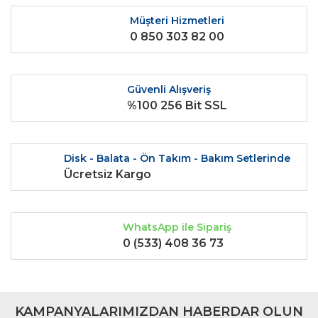
Ürün açıklamasında eksik bilgiler bulunuyor.
Müşteri Hizmetleri
0 850 303 82 00
Ürün bilgilerinde hatalar bulunuyor.
Ürün fiyatı diğer sitelerden daha pahalı.
Bu ürüne benzer farklı alternatifler olmalı.
Güvenli Alışveriş
%100 256 Bit SSL
Disk - Balata - Ön Takım - Bakım Setlerinde
Gönder
Ücretsiz Kargo
WhatsApp ile Sipariş
0 (533) 408 36 73
KAMPANYALARIMIZDAN HABERDAR OLUN