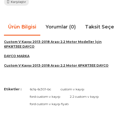
Karşılaştır
Ürün Bilgisi
Yorumlar (0)
Taksit Seçen
Custom V Kayışı 2013-2018 Arası 2.2 Motor Modeller İçin
6PK873EE DAYCO
DAYCO MARKA
Custom V Kayışı 2013-2018 Arası 2.2 Motor 6PK873EE DAYCO
Bu ürünün fiyat bilgisi, resim, ürün açıklamalarında ve diğer
Etiketler :
6c1q-6c301-bc
custom v kayışı
konularda yetersiz gördüğünüz noktaları öneri formunu
Bu ürüne ilk yorumu siz yapın!
ford custom v kayışı
2.2 custom v kayışı
kullanarak tarafımıza iletebilirsiniz.
Görüş ve önerileriniz için teşekkür ederiz.
ford custom v kayışı fiyatı
Yorum Yaz
Ürün resmi kalitesiz, bozuk veya görüntülenemiyor.