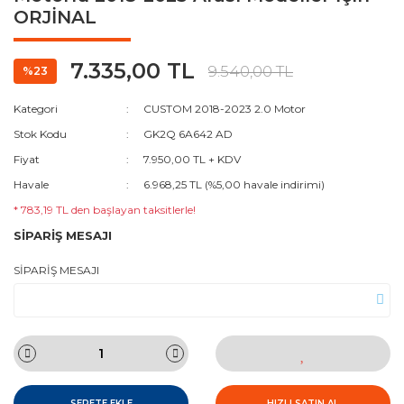
ORJİNAL
7.335,00 TL
9.540,00 TL
%23
Kategori
CUSTOM 2018-2023 2.0 Motor
Stok Kodu
GK2Q 6A642 AD
Fiyat
7.950,00 TL + KDV
Havale
6.968,25 TL (%5,00 havale indirimi)
* 783,19 TL den başlayan taksitlerle!
SİPARİŞ MESAJI
SİPARİŞ MESAJI
SEPETE EKLE
HIZLI SATIN AL