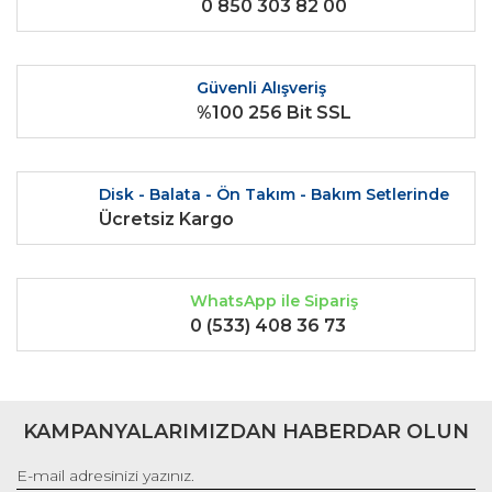
0 850 303 82 00
Ürün açıklamasında eksik bilgiler bulunuyor.
Ürün bilgilerinde hatalar bulunuyor.
Ürün fiyatı diğer sitelerden daha pahalı.
Güvenli Alışveriş
Bu ürüne benzer farklı alternatifler olmalı.
%100 256 Bit SSL
Disk - Balata - Ön Takım - Bakım Setlerinde
Ücretsiz Kargo
Gönder
WhatsApp ile Sipariş
0 (533) 408 36 73
KAMPANYALARIMIZDAN HABERDAR OLUN