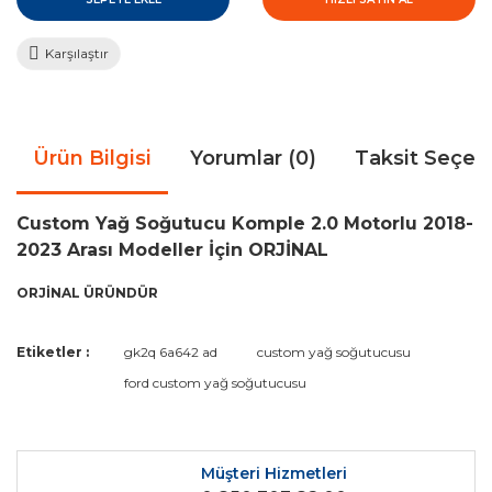
Karşılaştır
Ürün Bilgisi
Yorumlar (0)
Taksit Seçen
Custom Yağ Soğutucu Komple 2.0 Motorlu 2018-
2023 Arası Modeller İçin ORJİNAL
ORJİNAL ÜRÜNDÜR
Bu ürünün fiyat bilgisi, resim, ürün açıklamalarında ve diğer
Etiketler :
gk2q 6a642 ad
custom yağ soğutucusu
konularda yetersiz gördüğünüz noktaları öneri formunu
Bu ürüne ilk yorumu siz yapın!
ford custom yağ soğutucusu
kullanarak tarafımıza iletebilirsiniz.
Görüş ve önerileriniz için teşekkür ederiz.
Yorum Yaz
Ürün resmi kalitesiz, bozuk veya görüntülenemiyor.
Müşteri Hizmetleri