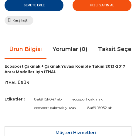
SEPETE EKLE
HIZLI SATIN AL
Karşılaştır
Ürün Bilgisi
Yorumlar (0)
Taksit Seçen
Ecosport Çakmak + Çakmak Yuvası Komple Takım 2013-2017
Arası Modeller İçin İTHAL
İTHAL ÜRÜN
Bu ürünün fiyat bilgisi, resim, ürün açıklamalarında ve diğer
Etiketler :
8a69 15k047 ab
ecosport çakmak
konularda yetersiz gördüğünüz noktaları öneri formunu
Bu ürüne ilk yorumu siz yapın!
ecosport çakmak yuvası
8a69 15052 ab
kullanarak tarafımıza iletebilirsiniz.
Görüş ve önerileriniz için teşekkür ederiz.
Yorum Yaz
Ürün resmi kalitesiz, bozuk veya görüntülenemiyor.
Müşteri Hizmetleri