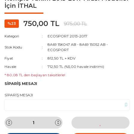
İçin İTHAL
750,00 TL
975,00 TL
%23
Kategori
ECOSPORT 2013-2017
8A69 15K047 AB - 8A69 15052 AB -
Stok Kodu
ECOSPORT
Fiyat
812,50 TL + KDV
Havale
712,50 TL (%5,00 havale indirimi)
* 80,08 TL den başlayan taksitlerle!
SİPARİŞ MESAJI
SİPARİŞ MESAJI