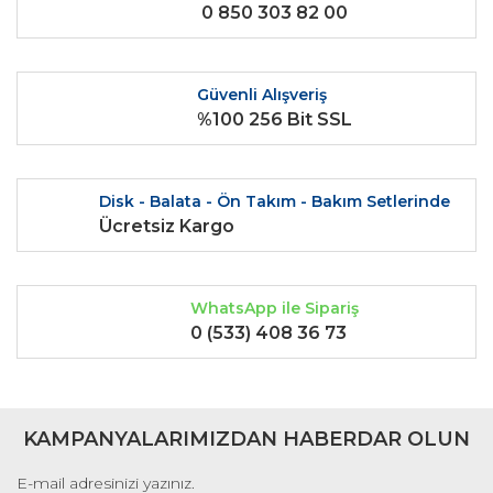
0 850 303 82 00
Ürün açıklamasında eksik bilgiler bulunuyor.
Ürün bilgilerinde hatalar bulunuyor.
Ürün fiyatı diğer sitelerden daha pahalı.
Güvenli Alışveriş
Bu ürüne benzer farklı alternatifler olmalı.
%100 256 Bit SSL
Disk - Balata - Ön Takım - Bakım Setlerinde
Ücretsiz Kargo
Gönder
WhatsApp ile Sipariş
0 (533) 408 36 73
KAMPANYALARIMIZDAN HABERDAR OLUN