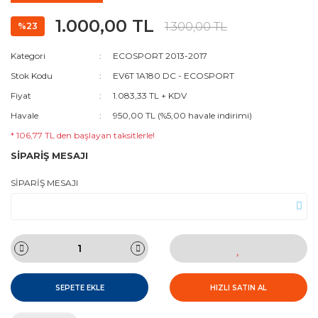
1.000,00 TL
1.300,00 TL
%23
Kategori
ECOSPORT 2013-2017
Stok Kodu
EV6T 1A180 DC - ECOSPORT
Fiyat
1.083,33 TL + KDV
Havale
950,00 TL (%5,00 havale indirimi)
* 106,77 TL den başlayan taksitlerle!
SİPARİŞ MESAJI
SİPARİŞ MESAJI
SEPETE EKLE
HIZLI SATIN AL