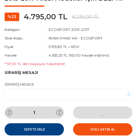
4.795,00 TL
6.235,00 TL
%23
Kategori
ECOSPORT 2013-2017
Stok Kodu
BV6A 9Y460 AA - ECOSPORT
Fiyat
5.195,83 TL + KDV
Havale
4.555,25 TL (%5,00 havale indirimi)
* 511,99 TL den başlayan taksitlerle!
SİPARİŞ MESAJI
SİPARİŞ MESAJI
SEPETE EKLE
HIZLI SATIN AL