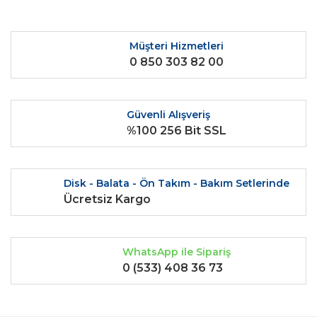
Yorum Yaz
Ürün resmi kalitesiz, bozuk veya görüntülenemiyor.
Ürün açıklamasında eksik bilgiler bulunuyor.
Müşteri Hizmetleri
0 850 303 82 00
Ürün bilgilerinde hatalar bulunuyor.
Ürün fiyatı diğer sitelerden daha pahalı.
Bu ürüne benzer farklı alternatifler olmalı.
Güvenli Alışveriş
%100 256 Bit SSL
Disk - Balata - Ön Takım - Bakım Setlerinde
Gönder
Ücretsiz Kargo
WhatsApp ile Sipariş
0 (533) 408 36 73