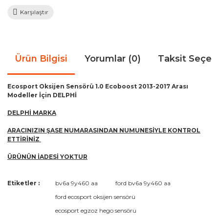
Karşılaştır
Ürün Bilgisi
Yorumlar (0)
Taksit Seçen
Ecosport Oksijen Sensörü 1.0 Ecoboost 2013-2017 Arası
Modeller İçin DELPHİ
DELPHİ MARKA
ARACINIZIN ŞASE NUMARASINDAN NUMUNESİYLE KONTROL
ETTİRİNİZ
ÜRÜNÜN İADESİ YOKTUR
Bu ürünün fiyat bilgisi, resim, ürün açıklamalarında ve diğer
Etiketler :
bv6a 9y460 aa
ford bv6a 9y460 aa
konularda yetersiz gördüğünüz noktaları öneri formunu
Bu ürüne ilk yorumu siz yapın!
ford ecosport oksijen sensörü
kullanarak tarafımıza iletebilirsiniz.
Görüş ve önerileriniz için teşekkür ederiz.
ecosport egzoz hego sensörü