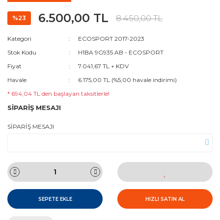
6.500,00 TL
8.450,00 TL
%23
Kategori
ECOSPORT 2017-2023
Stok Kodu
H1BA 9G935 AB - ECOSPORT
Fiyat
7.041,67 TL + KDV
Havale
6.175,00 TL (%5,00 havale indirimi)
* 694,04 TL den başlayan taksitlerle!
SİPARİŞ MESAJI
SİPARİŞ MESAJI
SEPETE EKLE
HIZLI SATIN AL