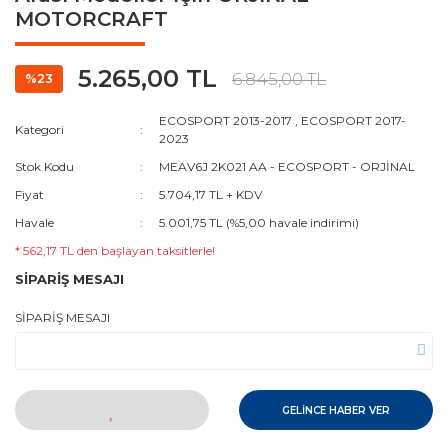
MOTORCRAFT
5.265,00 TL
6.845,00 TL
%23
ECOSPORT 2013-2017
,
ECOSPORT 2017-
Kategori
2023
Stok Kodu
MEAV6J 2K021 AA - ECOSPORT - ORJİNAL
Fiyat
5.704,17 TL + KDV
Havale
5.001,75 TL (%5,00 havale indirimi)
* 562,17 TL den başlayan taksitlerle!
SİPARİŞ MESAJI
SİPARİŞ MESAJI
GELİNCE HABER VER