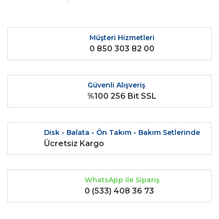
kullanarak tarafımıza iletebilirsiniz.
Görüş ve önerileriniz için teşekkür ederiz.
Yorum Yaz
Ürün resmi kalitesiz, bozuk veya görüntülenemiyor.
Müşteri Hizmetleri
0 850 303 82 00
Ürün açıklamasında eksik bilgiler bulunuyor.
Ürün bilgilerinde hatalar bulunuyor.
Ürün fiyatı diğer sitelerden daha pahalı.
Güvenli Alışveriş
Bu ürüne benzer farklı alternatifler olmalı.
%100 256 Bit SSL
Disk - Balata - Ön Takım - Bakım Setlerinde
Ücretsiz Kargo
Gönder
WhatsApp ile Sipariş
0 (533) 408 36 73