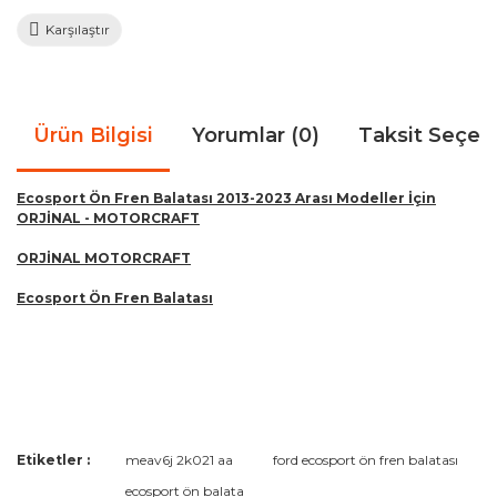
Karşılaştır
Ürün Bilgisi
Yorumlar (0)
Taksit Seçen
Ecosport Ön Fren Balatası 2013-2023 Arası Modeller İçin
ORJİNAL - MOTORCRAFT
ORJİNAL MOTORCRAFT
Ecosport Ön Fren Balatası
Bu ürünün fiyat bilgisi, resim, ürün açıklamalarında ve diğer
Etiketler :
meav6j 2k021 aa
ford ecosport ön fren balatası
konularda yetersiz gördüğünüz noktaları öneri formunu
Bu ürüne ilk yorumu siz yapın!
ecosport ön balata