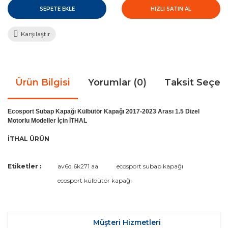
SEPETE EKLE
HIZLI SATIN AL
Karşılaştır
Ürün Bilgisi
Yorumlar (0)
Taksit Seçen
Ecosport Subap Kapağı Külbütör Kapağı 2017-2023 Arası 1.5 Dizel
Motorlu Modeller İçin İTHAL
İTHAL ÜRÜN
Bu ürünün fiyat bilgisi, resim, ürün açıklamalarında ve diğer
Etiketler :
av6q 6k271 aa
ecosport subap kapağı
konularda yetersiz gördüğünüz noktaları öneri formunu
Bu ürüne ilk yorumu siz yapın!
ecosport külbütör kapağı
kullanarak tarafımıza iletebilirsiniz.
Görüş ve önerileriniz için teşekkür ederiz.
Yorum Yaz
Ürün resmi kalitesiz, bozuk veya görüntülenemiyor.
Müşteri Hizmetleri