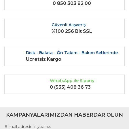
0 850 303 82 00
Ürün açıklamasında eksik bilgiler bulunuyor.
Ürün bilgilerinde hatalar bulunuyor.
Ürün fiyatı diğer sitelerden daha pahalı.
Güvenli Alışveriş
Bu ürüne benzer farklı alternatifler olmalı.
%100 256 Bit SSL
Disk - Balata - Ön Takım - Bakım Setlerinde
Ücretsiz Kargo
Gönder
WhatsApp ile Sipariş
0 (533) 408 36 73
KAMPANYALARIMIZDAN HABERDAR OLUN