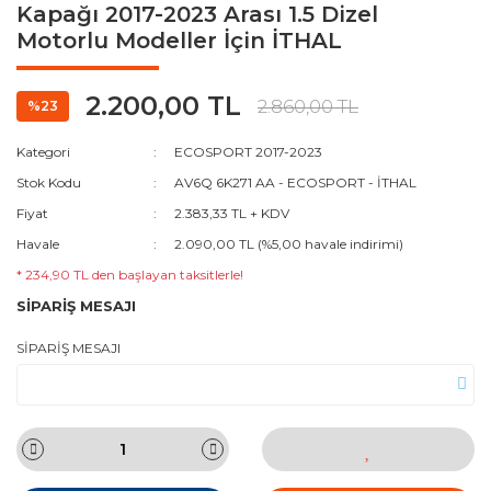
Kapağı 2017-2023 Arası 1.5 Dizel
Motorlu Modeller İçin İTHAL
2.200,00 TL
2.860,00 TL
%23
Kategori
ECOSPORT 2017-2023
Stok Kodu
AV6Q 6K271 AA - ECOSPORT - İTHAL
Fiyat
2.383,33 TL + KDV
Havale
2.090,00 TL (%5,00 havale indirimi)
* 234,90 TL den başlayan taksitlerle!
SİPARİŞ MESAJI
SİPARİŞ MESAJI