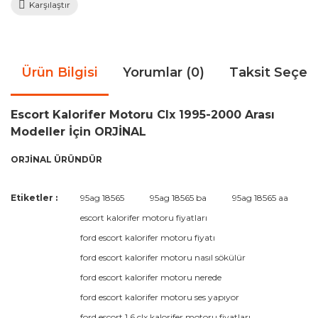
Karşılaştır
Ürün Bilgisi
Yorumlar (0)
Taksit Seçen
Escort Kalorifer Motoru Clx 1995-2000 Arası
Modeller İçin ORJİNAL
ORJİNAL ÜRÜNDÜR
Bu ürünün fiyat bilgisi, resim, ürün açıklamalarında ve diğer
Etiketler :
95ag 18565
95ag 18565 ba
95ag 18565 aa
konularda yetersiz gördüğünüz noktaları öneri formunu
Bu ürüne ilk yorumu siz yapın!
escort kalorifer motoru fiyatları
kullanarak tarafımıza iletebilirsiniz.
Görüş ve önerileriniz için teşekkür ederiz.
ford escort kalorifer motoru fiyatı
ford escort kalorifer motoru nasıl sökülür
Yorum Yaz
Ürün resmi kalitesiz, bozuk veya görüntülenemiyor.
ford escort kalorifer motoru nerede
Ürün açıklamasında eksik bilgiler bulunuyor.
ford escort kalorifer motoru ses yapıyor
Ürün bilgilerinde hatalar bulunuyor.
ford escort 1.6 clx kalorifer motoru fiyatları