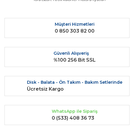
Ürün fiyatı diğer sitelerden daha pahalı.
Bu ürüne benzer farklı alternatifler olmalı.
Müşteri Hizmetleri
0 850 303 82 00
Güvenli Alışveriş
Gönder
%100 256 Bit SSL
Disk - Balata - Ön Takım - Bakım Setlerinde
Ücretsiz Kargo
WhatsApp ile Sipariş
0 (533) 408 36 73