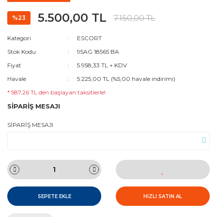
5.500,00 TL
7.150,00 TL
%23
Kategori
ESCORT
Stok Kodu
95AG 18565 BA
Fiyat
5.958,33 TL + KDV
Havale
5.225,00 TL (%5,00 havale indirimi)
* 587,26 TL den başlayan taksitlerle!
SİPARİŞ MESAJI
SİPARİŞ MESAJI
SEPETE EKLE
HIZLI SATIN AL