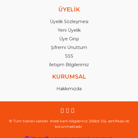
ÜYELİK
Üyelik Sözleşmesi
Yeni Üyelik
Üye Girişi
Şifremi Unuttum
SSS
İletişim Bilgilerimiz
KURUMSAL
Hakkımızda
© Tüm hakları saklıdır. Kredi kartı bilgileriniz 256bit SSL sertifikası ile
korunmaktadır.