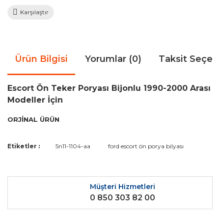
Karşılaştır
Ürün Bilgisi
Yorumlar (0)
Taksit Seçen
Escort Ön Teker Poryası Bijonlu 1990-2000 Arası
Modeller İçin
ORJİNAL ÜRÜN
Bu ürünün fiyat bilgisi, resim, ürün açıklamalarında ve diğer
Etiketler :
5n11-1104-aa
ford escort ön porya bilyası
konularda yetersiz gördüğünüz noktaları öneri formunu
Bu ürüne ilk yorumu siz yapın!
kullanarak tarafımıza iletebilirsiniz.
Görüş ve önerileriniz için teşekkür ederiz.
Müşteri Hizmetleri
Yorum Yaz
0 850 303 82 00
Ürün resmi kalitesiz, bozuk veya görüntülenemiyor.
Ürün açıklamasında eksik bilgiler bulunuyor.