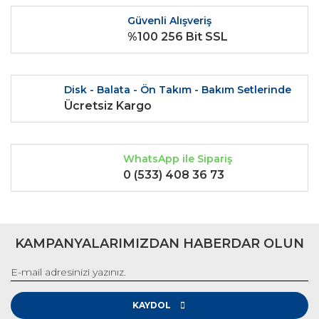
Ürün bilgilerinde hatalar bulunuyor.
Güvenli Alışveriş
Ürün fiyatı diğer sitelerden daha pahalı.
%100 256 Bit SSL
Bu ürüne benzer farklı alternatifler olmalı.
Disk - Balata - Ön Takım - Bakım Setlerinde
Ücretsiz Kargo
Gönder
WhatsApp ile Sipariş
0 (533) 408 36 73
KAMPANYALARIMIZDAN HABERDAR OLUN
KAYDOL