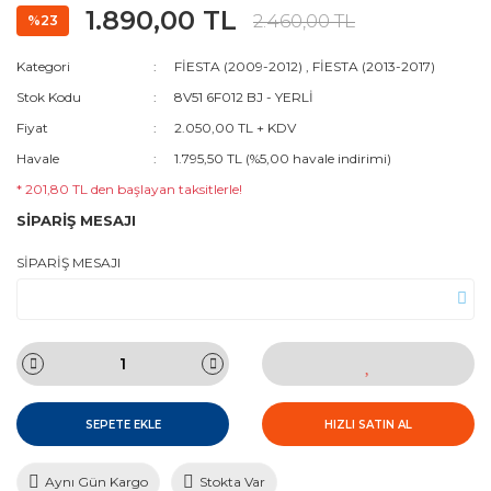
1.890,00 TL
2.460,00 TL
%23
Kategori
FİESTA (2009-2012)
,
FİESTA (2013-2017)
Stok Kodu
8V51 6F012 BJ - YERLİ
Fiyat
2.050,00 TL + KDV
Havale
1.795,50 TL (%5,00 havale indirimi)
* 201,80 TL den başlayan taksitlerle!
SİPARİŞ MESAJI
SİPARİŞ MESAJI
SEPETE EKLE
HIZLI SATIN AL
Aynı Gün Kargo
Stokta Var