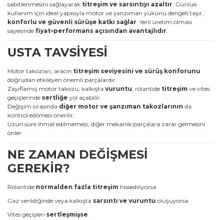
sabitlenmesini sağlayarak
titreşim ve sarsıntıyı azaltır
. Günlük
kullanım için ideal yapısıyla motor ve şanzıman yükünü dengeli taşır,
konforlu ve güvenli sürüşe katkı sağlar
. Yerli üretim olması
sayesinde
fiyat–performans açısından avantajlıdır
.
USTA TAVSİYESİ
Motor takozları, aracın
titreşim seviyesini ve sürüş konforunu
doğrudan etkileyen önemli parçalardır.
Zayıflamış motor takozu; kalkışta
vuruntu
, rölantide
titreşim
ve vites
geçişlerinde
sertliğe
yol açabilir.
Değişim sırasında
diğer motor ve şanzıman takozlarının
da
kontrol edilmesi önerilir.
Uzun süre ihmal edilmemesi, diğer mekanik parçalara zarar gelmesini
önler.
NE ZAMAN DEĞİŞMESİ
GEREKİR?
Rölantide
normalden fazla titreşim
hissediliyorsa
Gaz verildiğinde veya kalkışta
sarsıntı ve vuruntu
oluşuyorsa
Vites geçişleri
sertleşmişse