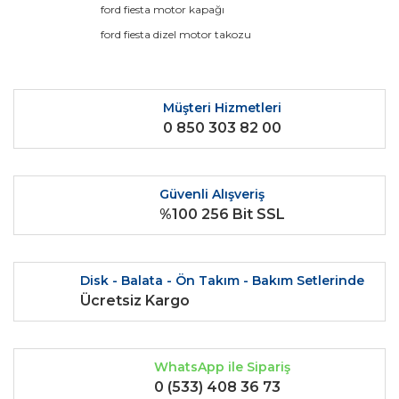
Görüş ve önerileriniz için teşekkür ederiz.
ford fiesta motor kapağı
ford fiesta dizel motor takozu
Yorum Yaz
Ürün resmi kalitesiz, bozuk veya görüntülenemiyor.
Ürün açıklamasında eksik bilgiler bulunuyor.
Ürün bilgilerinde hatalar bulunuyor.
Müşteri Hizmetleri
0 850 303 82 00
Ürün fiyatı diğer sitelerden daha pahalı.
Bu ürüne benzer farklı alternatifler olmalı.
Güvenli Alışveriş
%100 256 Bit SSL
Gönder
Disk - Balata - Ön Takım - Bakım Setlerinde
Ücretsiz Kargo
WhatsApp ile Sipariş
0 (533) 408 36 73