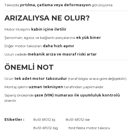
Takozda
yırtılma, çatlama veya deformasyon
görülüyorsa
ARIZALIYSA NE OLUR?
Motor titreşimi
kabin içine iletilir
Şanzıman, egzoz ve bağlantı parçalarına
ek yük biner
Diğer motor takozları
daha hızlı aşınır
Uzun vadede
mekanik arıza ve masraf riski artar
ÖNEMLİ NOT
Ürün
tek adet motor takozudur
(taraf bilgisi araca göre değişebilir).
Montaj işlemi
uzman teknisyen
tarafından yapılmalıdır.
Sipariş öncesinde
şase (VIN) numarası ile uyumluluk kontrolü
önerilir.
Bu ürünün fiyat bilgisi, resim, ürün açıklamalarında ve diğer
Etiketler :
8v51 6f012 bj
8v51-6f012-be
konularda yetersiz gördüğünüz noktaları öneri formunu
Bu ürüne ilk yorumu siz yapın!
8v51-6f012-bg
ford fiesta motor takozu
kullanarak tarafımıza iletebilirsiniz.