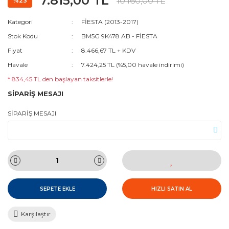
7.815,00 TL
10.160,00 TL
%23
Kategori
FİESTA (2013-2017)
Stok Kodu
BM5G 9K478 AB - FİESTA
Fiyat
8.466,67 TL + KDV
Havale
7.424,25 TL (%5,00 havale indirimi)
* 834,45 TL den başlayan taksitlerle!
SİPARİŞ MESAJI
SİPARİŞ MESAJI
SEPETE EKLE
HIZLI SATIN AL
Karşılaştır