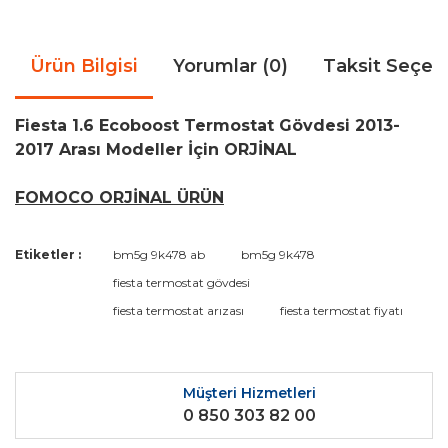
Ürün Bilgisi
Yorumlar (0)
Taksit Seçen
Fiesta 1.6 Ecoboost Termostat Gövdesi 2013-
2017 Arası Modeller İçin ORJİNAL
FOMOCO ORJİNAL ÜRÜN
Bu ürünün fiyat bilgisi, resim, ürün açıklamalarında ve diğer
Etiketler :
bm5g 9k478 ab
bm5g 9k478
konularda yetersiz gördüğünüz noktaları öneri formunu
Bu ürüne ilk yorumu siz yapın!
fiesta termostat gövdesi
kullanarak tarafımıza iletebilirsiniz.
Görüş ve önerileriniz için teşekkür ederiz.
fiesta termostat arızası
fiesta termostat fiyatı
Yorum Yaz
Ürün resmi kalitesiz, bozuk veya görüntülenemiyor.
Ürün açıklamasında eksik bilgiler bulunuyor.
Müşteri Hizmetleri
0 850 303 82 00
Ürün bilgilerinde hatalar bulunuyor.
Ürün fiyatı diğer sitelerden daha pahalı.