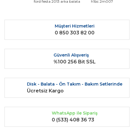
ford fiesta 2013 arka balata
h1bc 2m007
Ürün fiyatı diğer sitelerden daha pahalı.
Bu ürüne benzer farklı alternatifler olmalı.
Müşteri Hizmetleri
0 850 303 82 00
Güvenli Alışveriş
Gönder
%100 256 Bit SSL
Disk - Balata - Ön Takım - Bakım Setlerinde
Ücretsiz Kargo
WhatsApp ile Sipariş
0 (533) 408 36 73