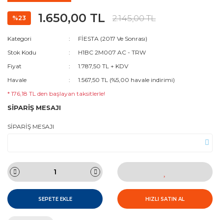
1.650,00 TL
2.145,00 TL
%23
Kategori
FİESTA (2017 Ve Sonrası)
Stok Kodu
H1BC 2M007 AC - TRW
Fiyat
1.787,50 TL + KDV
Havale
1.567,50 TL (%5,00 havale indirimi)
* 176,18 TL den başlayan taksitlerle!
SİPARİŞ MESAJI
SİPARİŞ MESAJI
SEPETE EKLE
HIZLI SATIN AL