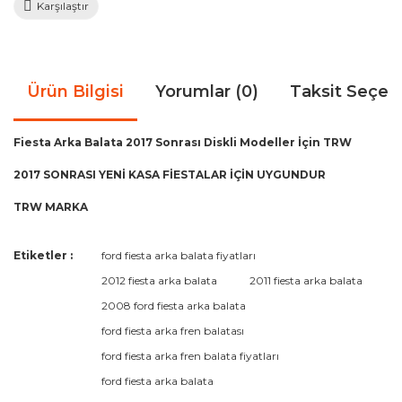
Karşılaştır
Ürün Bilgisi
Yorumlar (0)
Taksit Seçen
Fiesta Arka Balata 2017 Sonrası Diskli Modeller İçin TRW
2017 SONRASI YENİ KASA FİESTALAR İÇİN UYGUNDUR
TRW MARKA
Bu ürünün fiyat bilgisi, resim, ürün açıklamalarında ve diğer
Etiketler :
ford fiesta arka balata fiyatları
konularda yetersiz gördüğünüz noktaları öneri formunu
Bu ürüne ilk yorumu siz yapın!
2012 fiesta arka balata
2011 fiesta arka balata
kullanarak tarafımıza iletebilirsiniz.
Görüş ve önerileriniz için teşekkür ederiz.
2008 ford fiesta arka balata
ford fiesta arka fren balatası
Yorum Yaz
Ürün resmi kalitesiz, bozuk veya görüntülenemiyor.
ford fiesta arka fren balata fiyatları
Ürün açıklamasında eksik bilgiler bulunuyor.
ford fiesta arka balata
Ürün bilgilerinde hatalar bulunuyor.